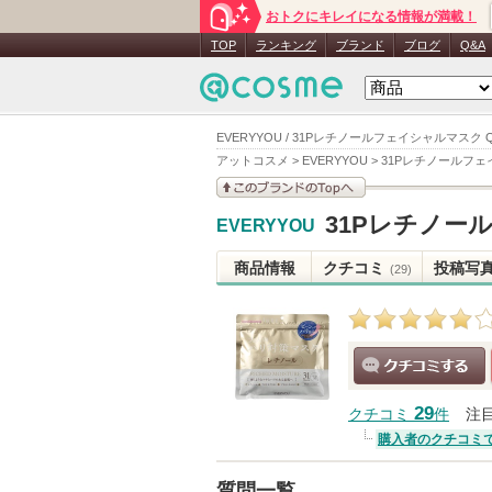
おトクにキレイになる情報が満載！
TOP
ランキング
ブランド
ブログ
Q&A
EVERYYOU / 31Pレチノールフェイシャルマスク 
アットコスメ
>
EVERYYOU
>
31Pレチノールフ
このブランドの情報を
31Pレチノー
EVERYYOU
見る
商品情報
クチコミ
投稿写
(29)
クチコミする
29
クチコミ
件
注
購入者のクチコミ
質問一覧