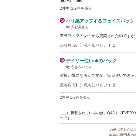
2件中 1-2件を表示
ハリ感アップするフェイスパック
by えむ美
さん
アラフィフの女性から質問されたのですが.
回答数
38
私も知りたい！
1
デイリー使いokのパック
by うきみい
さん
乾燥が気になるんですが、毎日使いできる
回答数
91
私も知りたい！
2
2件中 1-2件を表示
ここに掲載されているのは、Q&Aで【EVERY
のです。
Q&Aは美容の
美容の専門家や