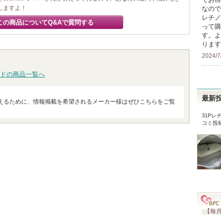
しますよ！
なので
レチノ
この商品についてQ&Aで質問する
って購
す。よ
ります
2024/7
ドの商品一覧へ
最新
えるために、情報掲載を希望されるメーカー様はぜひこちらをご覧
31P
コミ投
【毎月