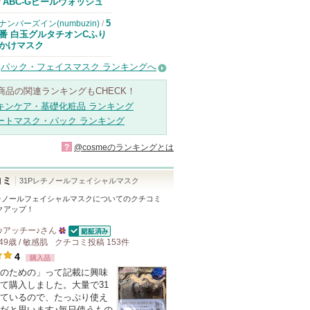
ドクターケイか
ABC-Gピールウォッシュ
/
らのお知らせが
あります
5
ナンバーズイン(numbuzin)
/
番 白玉グルタチオンCふり
かけマスク
パック・フェイスマスク ランキングへ
商品の関連ランキングもCHECK！
キンケア・基礎化粧品 ランキング
ートマスク・パック ランキング
?
@cosmeのランキングとは
コミ
31Pレチノールフェイシャルマスク
レチノールフェイシャルマスク
についてのクチコミ
クアップ！
♪アッチー♪
さん
認証済
49歳 / 敏感肌
クチコミ投稿
25
153
件
4
購入品
人
のための」って記載に興味
以
て購入しました。大量で31
上
ているので、たっぷり使え
の
だと思います♪毎日使うもの