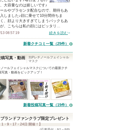
、大容量なのは嬉しいです♪
メ
ールやプラセンタ配合なので、期待もあ
ン
入しました♪顔に乗せて10分間待ちま
バ
く、顔より大きすぎてしまうパックもあ
が、こちらは私の顔にはピッタリ…
ー
/13 08:57:19
続きを読む
に
お
新着クチコミ一覧
（29件）
気
に
31Pレチノールフェイシャル
投稿写真・動画
マスク
入
レチノールフェイシャルマスク
についての最新クチ
り
稿写真・動画をピックアップ！
登
録
さ
れ
て
新着投稿写真一覧（19件）
い
ま
ブランドファンクラブ限定プレゼント
 1・9・17・24日 開催！】
す
(応募受付：8/1～8/8)