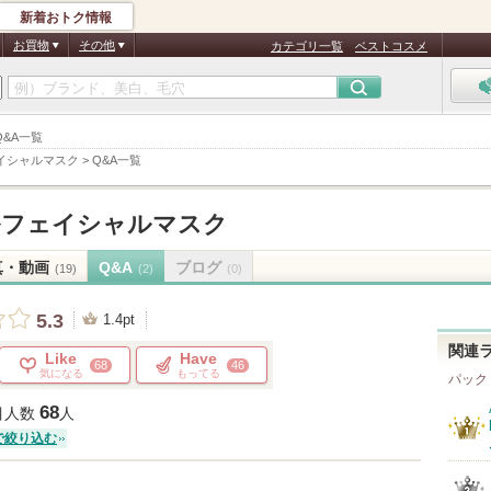
新着おトク情報
お買物
その他
カテゴリ一覧
ベストコスメ
Q&A一覧
ェイシャルマスク
>
Q&A一覧
ルフェイシャルマスク
真・動画
Q&A
ブログ
(19)
(2)
(0)
5.3
1.4pt
関連
Like
Have
68
46
気になる
もってる
パック
68
目人数
人
で絞り込む