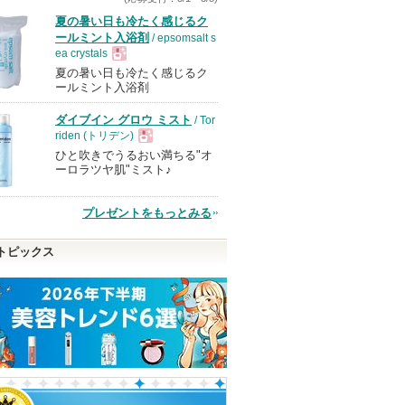
夏の暑い日も冷たく感じるク
ールミント入浴剤
/ epsomsalt s
ea crystals
夏の暑い日も冷たく感じるク
現
ールミント入浴剤
ダイブイン グロウ ミスト
/ Tor
品
riden (トリデン)
ひと吹きでうるおい満ちる"オ
現
ーロラツヤ肌"ミスト♪
品
プレゼントをもっとみる
トピックス