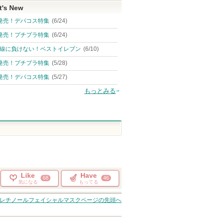
t's New
発売！デパコス特集
(6/24)
発売！プチプラ特集
(6/24)
線に負けない！ベストイレブン
(6/10)
発売！プチプラ特集
(5/28)
発売！デパコス特集
(5/27)
もっとみる
Like
Have
68
46
気になる
もってる
Pレチノールフェイシャルマスク
ページの先頭へ