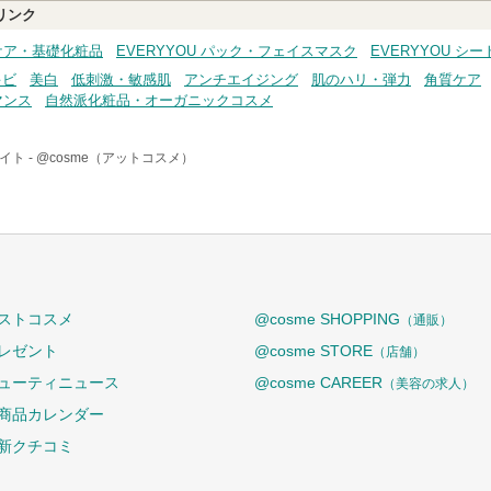
リンク
ンケア・基礎化粧品
EVERYYOU パック・フェイスマスク
EVERYYOU シ
キビ
美白
低刺激・敏感肌
アンチエイジング
肌のハリ・弾力
角質ケア
マンス
自然派化粧品・オーガニックコスメ
イト -
@cosme（アットコスメ）
ストコスメ
@cosme SHOPPING
（通販）
レゼント
@cosme STORE
（店舗）
ューティニュース
@cosme CAREER
（美容の求人）
商品カレンダー
新クチコミ