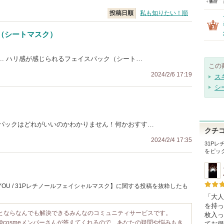
投稿日順
私も知りたい！順
（シートマスク）
.. ハリ感が感じられるフェイスパック（シート…
この
2024/2/6 17:19
ス
シ
パックはどれがいいのかわかりません！何かおすす…
クチ
2024/2/4 17:35
31P
をピッ
YOU / 31Pレチノールフェイシャルマスク】に関する投稿を抜粋したも
「大人
を持っ
ことならなんでも解決できるみんなのコミュニティサービスです。
枚入っ
@cosmeメンバーさんが答えてくれるので、あなたの疑問や悩みもき
てお得