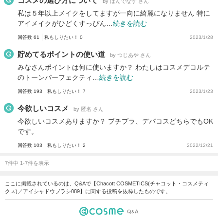
コスメの選び方について
by ほんでなす さん
私は５年以上メイクをしてますが一向に綺麗になりません 特に
アイメイクがひどくすっぴん…
続きを読む
回答数 61
私もしりたい！ 0
2023/1/28
貯めてるポイントの使い道
by つじあや さん
みなさんポイントは何に使いますか？ わたしはコスメデコルテ
のトーンパーフェクティ…
続きを読む
回答数 193
私もしりたい！ 7
2023/1/23
今欲しいコスメ
by 匿名 さん
今欲しいコスメありますか？ プチプラ、デパコスどちらでもOK
です。
回答数 103
私もしりたい！ 2
2022/12/21
7件中 1-7件を表示
ここに掲載されているのは、Q&Aで【Chacott COSMETICS(チャコット・コスメティ
クス)／アイシャドウブラシ089】に関する投稿を抜粋したものです。