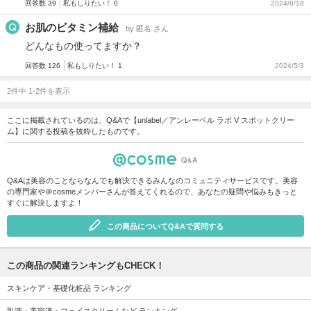
回答数 39
私もしりたい！ 0
2024/8/18
お肌のビタミン補給
by 匿名 さん
どんなもの使ってますか？
回答数 126
私もしりたい！ 1
2024/5/3
2件中 1-2件を表示
ここに掲載されているのは、Q&Aで【unlabel／アンレーベル ラボ V スポットクリー
ム】に関する投稿を抜粋したものです。
Q&Aは美容のことならなんでも解決できるみんなのコミュニティサービスです。美容
の専門家や＠cosmeメンバーさんが答えてくれるので、あなたの疑問や悩みもきっと
すぐに解決しますよ！
この商品についてQ&Aで質問する
この商品の関連ランキングもCHECK！
スキンケア・基礎化粧品 ランキング
乳液・美容液・フェイスクリームなど ランキング