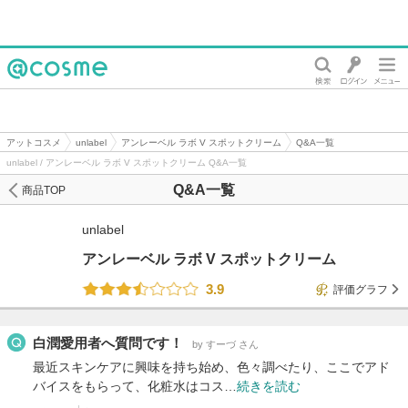
@cosme
アットコスメ
unlabel
アンレーベル ラボ V スポットクリーム
Q&A一覧
unlabel / アンレーベル ラボ V スポットクリーム Q&A一覧
Q&A一覧
商品TOP
unlabel
アンレーベル ラボ V スポットクリーム
3.9
評価グラフ
白潤愛用者へ質問です！
by すーづ さん
最近スキンケアに興味を持ち始め、色々調べたり、ここでアド
バイスをもらって、化粧水はコス…
続きを読む