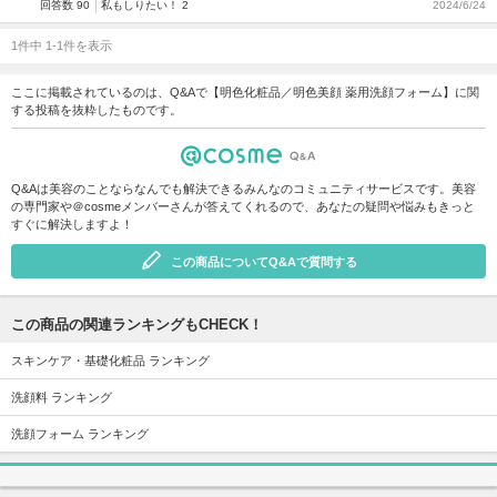
回答数 90
私もしりたい！ 2
2024/6/24
1件中 1-1件を表示
ここに掲載されているのは、Q&Aで【明色化粧品／明色美顔 薬用洗顔フォーム】に関
する投稿を抜粋したものです。
Q&Aは美容のことならなんでも解決できるみんなのコミュニティサービスです。美容
の専門家や＠cosmeメンバーさんが答えてくれるので、あなたの疑問や悩みもきっと
すぐに解決しますよ！
この商品についてQ&Aで質問する
この商品の関連ランキングもCHECK！
スキンケア・基礎化粧品 ランキング
洗顔料 ランキング
洗顔フォーム ランキング