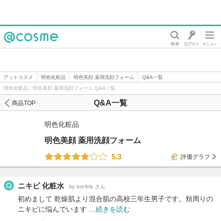
@cosme
アットコスメ
明色化粧品
明色美顔 薬用洗顔フォーム
Q&A一覧
明色化粧品 / 明色美顔 薬用洗顔フォーム Q&A一覧
Q&A一覧
商品TOP
明色化粧品
明色美顔 薬用洗顔フォーム
5.3
評価グラフ
ニキビ 化粧水
by sor4ris さん
初めまして 乾燥肌より混合肌の高校三年生男子です。頬周りの
ニキビに悩んでいます …
続きを読む