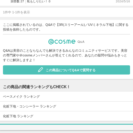
回答数 27
私もしりたい！ 0
2024/5/16
1件中 1-1件を表示
ここに掲載されているのは、Q&Aで【3R(スリーアール)／UVミネラル下地】に関する
投稿を抜粋したものです。
Q&Aは美容のことならなんでも解決できるみんなのコミュニティサービスです。美容
の専門家や＠cosmeメンバーさんが答えてくれるので、あなたの疑問や悩みもきっと
すぐに解決しますよ！
この商品についてQ&Aで質問する
この商品の関連ランキングもCHECK！
ベースメイク ランキング
化粧下地・コンシーラー ランキング
化粧下地 ランキング