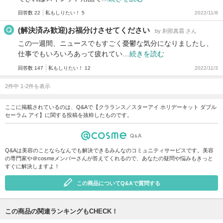
回答数 22
私もしりたい！ 5
2022/11/8
(解決済み歓迎)お福分けさせてください
by 刹那真霜 さん
この一週間、ニュースでもすごく憂鬱な気分になりましたし、
仕事でもいろいろあって疲れてい…
続きを読む
回答数 147
私もしりたい！ 12
2022/11/3
2件中 1-2件を表示
ここに掲載されているのは、Q&Aで【クラランス／スターアイ ホリデーキット ダブル
セーラム アイ】に関する投稿を抜粋したものです。
Q&Aは美容のことならなんでも解決できるみんなのコミュニティサービスです。美容
の専門家や＠cosmeメンバーさんが答えてくれるので、あなたの疑問や悩みもきっと
すぐに解決しますよ！
この商品についてQ&Aで質問する
この商品の関連ランキングもCHECK！