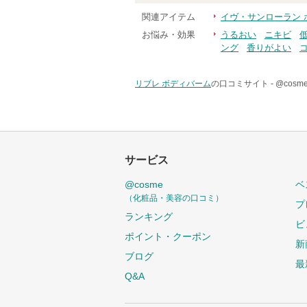
関連アイテム
イヴ・サンローラン 
お悩み・効果
うるおい
ニキビ
ング
香りがよい
リブレ ボディバーム
の口コミサイト -
@cos
サービス
@cosme
ベ
（化粧品・美容の口コミ）
プ
ランキング
ビ
ポイント・クーポン
新
ブログ
最
Q&A