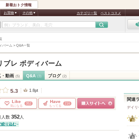
新着おトク情報
お買物
その他
カテゴリ一覧
ベストコスメ
覧
ィバーム
>
Q&A一覧
リブレ ボディバーム
真・動画
Q&A
ブログ
(5)
(3)
(2)
5.3
1.8pt
関連
Like
Have
352
216
気になる
もってる
デイリ
ショッピングサイトへ
352
目人数
人
で絞り込む