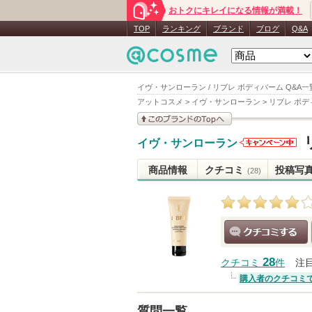
おトクにキレイになる情報が満載！
TOP
ランキング
ブランド
ブログ
Q&A
イヴ・サンローラン / リブレ ボディバーム Q&A一
アットコスメ
>
イヴ・サンローラン
>
リブレ ボデ
このブランドの情報を
イヴ・サンローラン
見る
イヴ・サン
ローランか
商品情報
クチコミ
投稿写
(28)
らのお知ら
せがありま
す
クチコミする
28
クチコミ
件
注
購入者のクチコミ
質問一覧