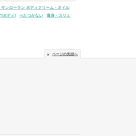
・サンローラン ボディクリーム・オイル
(ボディ)
べたつかない
痩身・スリミ
ページの先頭へ