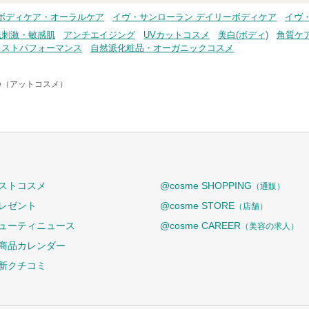
ボディケア・オーラルケア
イヴ・サンローラン デイリーボディケア
イヴ
低刺激・敏感肌
アンチエイジング
UVカットコスメ
美白(ボディ)
角質ケア
コストパフォーマンス
自然派化粧品・オーガニックコスメ
me（アットコスメ）
ストコスメ
@cosme SHOPPING
（通販）
レゼント
@cosme STORE
（店舗）
ューティニュース
@cosme CAREER
（美容の求人）
商品カレンダー
新クチコミ