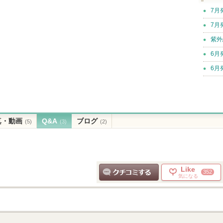
7月
7月
紫外
6月
6月
真・動画
Q&A
ブログ
(5)
(3)
(2)
Like
352
気になる
クチコミする