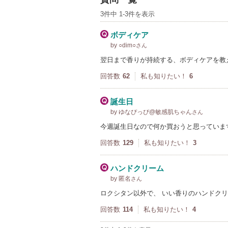
3件中 1-3件を表示
ボディケア
by ○dim○
さん
翌日まで香りが持続する、ボディケアを教
回答数
62
私も知りたい！
6
誕生日
by ゆなぴっぴ@敏感肌ちゃん
さん
今週誕生日なので何か買おうと思っていま
回答数
129
私も知りたい！
3
ハンドクリーム
by 匿名
さん
ロクシタン以外で、 いい香りのハンドク
回答数
114
私も知りたい！
4