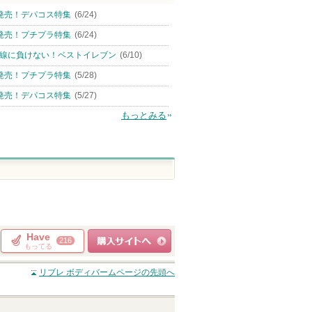
発売！デパコス特集
(6/24)
発売！プチプラ特集
(6/24)
線に負けない！ベストイレブン
(6/10)
発売！プチプラ特集
(5/28)
発売！デパコス特集
(5/27)
もっとみる
Have
216
もってる
ショッピングサイト
リブレ ボディバーム
ページの先頭へ
へ