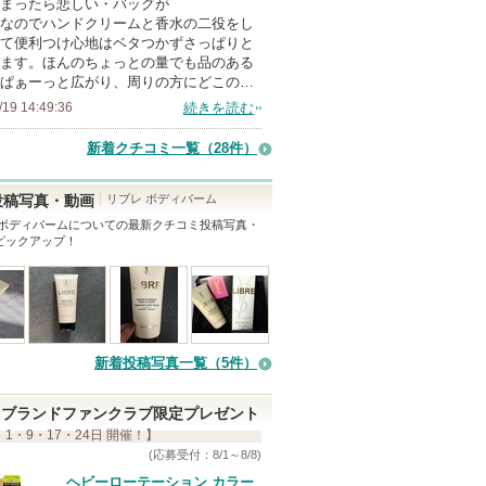
まったら悲しい・バッグが
メ
なのでハンドクリームと香水の二役をし
ン
て便利つけ心地はベタつかずさっぱりと
バ
ます。ほんのちょっとの量でも品のある
ぱぁーっと広がり、周りの方にどこの…
ー
/19 14:49:36
続きを読む
に
お
新着クチコミ一覧
（28件）
気
に
リブレ ボディバーム
投稿写真・動画
入
 ボディバーム
についての最新クチコミ投稿写真・
ピックアップ！
り
登
録
さ
れ
新着投稿写真一覧（5件）
て
い
ブランドファンクラブ限定プレゼント
ま
 1・9・17・24日 開催！】
す
(応募受付：8/1～8/8)
ヘビーローテーション カラー