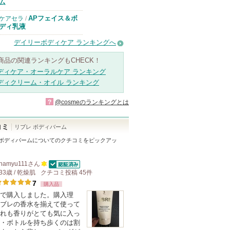
ム
APフェイス＆ボ
ケアセラ
/
ディ乳液
デイリーボディケア ランキングへ
商品の関連ランキングもCHECK！
ディケア・オーラルケア ランキング
ディクリーム・オイル ランキング
?
@cosmeのランキングとは
コミ
リブレ ボディバーム
 ボディバーム
についてのクチコミをピックアッ
hamyu111
さん
認証済
33歳 / 乾燥肌
クチコミ投稿
100
45
件
7
人
購入品
で購入しました。購入理
以
ブレの香水を揃えて使って
上
れも香りがとても気に入っ
の
・ボトルを持ち歩くのは割