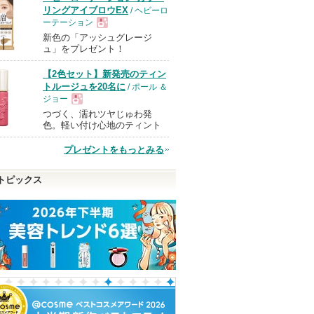
リングアイブロウEX
/ ヘビーロ
ーテーション
新色の「アッシュグレージ
現
ュ」をプレゼント！
【2色セット】新発売のティン
品
トルージュを20名に
/ ポール ＆
ジョー
つづく、濡れツヤじゅわ発
現
色。軽い付け心地のティント
プレゼントをもっとみる
品
トピックス