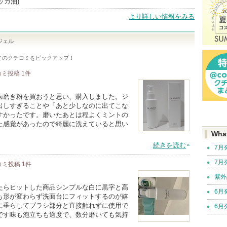
ッカ油)
より詳しい情報をみる
ジェル
てのクチコミをピックアップ！
コミ投稿
1
件
歯磨き粉を買おうと思い、購入しました。ジ
出しすぎることや「あと少しなのに出てこな
すかったです。磨いたあとは程よくミントの
た感覚があったので綺麗に洗えていると思い
Wha
続きを読む
7月
7月
コミ投稿
1
件
紫外
たらヒットした商品シンプルな白に黒字と高
6月
も形が変わらず洗面台にフィットするのが嬉
に垂らしてブラシ部分と直接触れずに使用で
6月
です味も泡立ちも適度で、数分磨いても気持