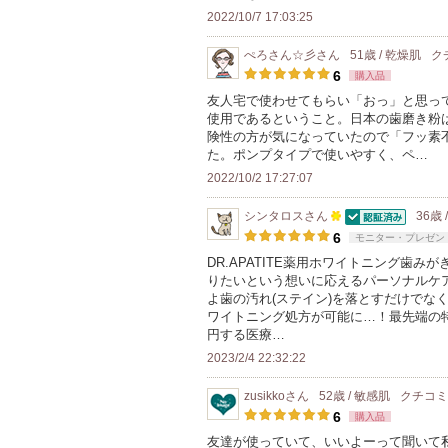
2022/10/7 17:03:25
ぺろさん☆彡
さん
51歳 / 乾燥肌
ク
6
購入品
友人宅で使わせてもらい「おっ」と思っ
使用であるということ。日本の歯磨き粉
険性の方が気になっていたので「フッ素
た。ポンプタイプで使いやすく、ペ…
2022/10/2 17:27:07
シンタロス
さん
36歳 
認証済
100
6
モニター・プレゼン
人
DR.APATITE薬用ホワイトニング歯みが
りたいという想いに応えるパーソナルケ
以
よ歯の汚れ(ステイン)を落とすだけでな
上
ワイトニング処方が可能に…！最先端の特許技
の
円する医療…
メ
2023/2/4 22:32:22
ン
zusikko
さん
52歳 / 敏感肌
クチコ
バ
6
購入品
ー
友達が使っていて、いいよーって聞いて