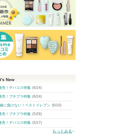
t's New
発売！デパコス特集
(6/24)
発売！プチプラ特集
(6/24)
線に負けない！ベストイレブン
(6/10)
発売！プチプラ特集
(5/28)
発売！デパコス特集
(5/27)
もっとみる