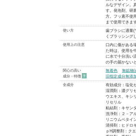
ルなデザイン。
す。発泡剤、研
方。フッ素不使
まで使用できま
使い方
歯ブラシに適量(
くブラッシング
使用上の注意
口内に傷がある
た時は、使用を
に水で十分洗い
の手の届かない
関心の高い
無着色
無鉱物
成分・特徴
?
旧指定成分無添
全成分
有効成分：塩化
湿潤剤：濃グリ
ウエキス、キシ
リセリル
粘結剤：キサン
洗浄剤：２－ア
リニウムベタイ
清掃剤：ヒドロ
ｐH調整剤：ク