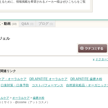
えるために、情報掲載を希望されるメーカー様はぜひこちらをご覧
真・動画
Q&A
ブログ
(10)
(0)
(0)
ジェル
クチコミする
ドクター
関連リンク
ディケア・オーラルケア
DR.APATITE オーラルケア
DR.APATITE 歯磨き粉
口臭対策・口臭予防
コストパフォーマンス
自然派化粧品・オーガニック
ラルケア
>
オーラルケア
>
歯磨き粉
ミサイト -
@cosme（アットコスメ）