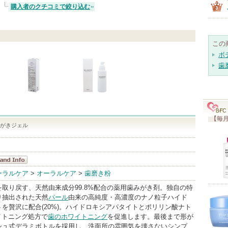
購入者のクチコミで絞り込む
この
ボ
歯
【毎月
みがきジェル
.APATITE
ーラルケア
>
オーラルケア
>
歯磨き粉
ndInfo
取り戻す、天然由来成分99.8%配合の薬用歯みがき剤。独自の特
り抽出された天然
パール
由来の高純度・高濃度のナノ粒子ハイド
を贅沢に配合(20%)。ハイドロキシアパタイトとポリリン酸ナト
イトニング処方で
歯のホワイトニング
を促進します。最後まで形が
シュ式デラミボトルを採用し、洗面所の雰囲気を壊さないシンプ