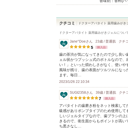
香味剤：香料(ハ
クチコミ
ドクターアパタイト 薬用歯みがき
ドクターアパタイト 薬用歯みがきジェル
につい
Jane^Doe
さん
23歳 / 普通肌
クチ
5
購入品
歯の茶渋が気になってきたので少し良い
ェル状かつプッシュ式のボトルなので、
い！」といった煩わしさがなく、使いや
風味が残り、歯の表面がツルツルになっ
ます。毎日…
2023/1/26 22:10:34
SUGI2358
さん
39歳 / 普通肌
クチ
7
購入品
アパタイトの歯磨き粉をネット検索して
級感がありポンプタイプのため使用して
しいジェルタイプなので、歯ブラシの上
きるので、衛生面からもポイントが高い
ち悪さなし…