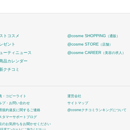
ストコスメ
@cosme SHOPPING
（通販）
レゼント
@cosme STORE
（店舗）
ューティニュース
@cosme CAREER
（美容の求人）
商品カレンダー
新クチコミ
責・コピーライト
運営会社
ルプ・お問い合わせ
サイトマップ
用規約違反に関するご連絡
@cosmeクチコミランキングについて
スタマーサポートブログ
在のお気持ちをお聞かせください
満足度アンケートにご協力ください）