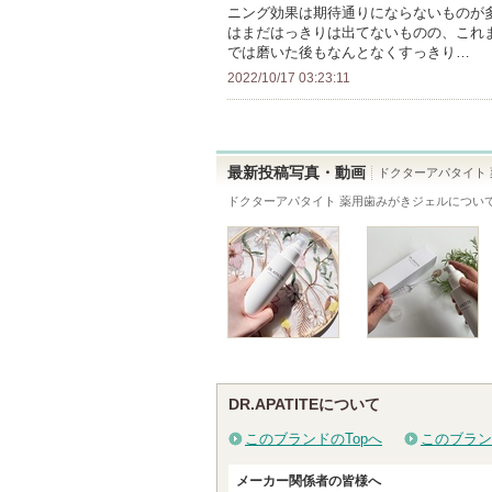
に
ニング効果は期待通りにならないものが
お
はまだはっきりは出てないものの、これ
では磨いた後もなんとなくすっきり…
気
2022/10/17 03:23:11
に
入
り
登
最新投稿写真・動画
ドクターアパタイト
録
ドクターアパタイト 薬用歯みがきジェル
につい
さ
れ
て
い
ま
す
DR.APATITEについて
このブランドのTopへ
このブラン
メーカー関係者の皆様へ