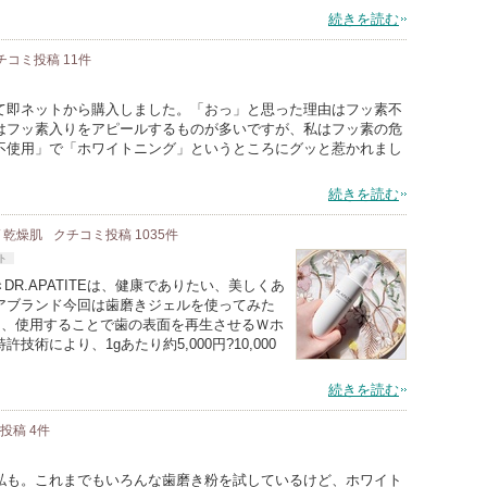
続きを読む
チコミ投稿
11
件
て即ネットから購入しました。「おっ」と思った理由はフッ素不
はフッ素入りをアピールするものが多いですが、私はフッ素の危
不使用」で「ホワイトニング」というところにグッと惹かれまし
続きを読む
/ 乾燥肌
クチコミ投稿
1035
件
ト
きDR.APATITEは、健康でありたい、美しくあ
アブランド今回は歯磨きジェルを使ってみた
く、使用することで歯の表面を再生させるＷホ
術により、1gあたり約5,000円?10,000
続きを読む
ミ投稿
4
件
私も。これまでもいろんな歯磨き粉を試しているけど、ホワイト