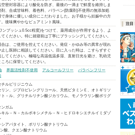
真空密封容器により酸化を防ぎ、最後の一滴まで鮮度を維持しま
磨剤、合成甘味料、着色料、パラベン(防腐剤)不使用の無添加処
用で身体に優しい成分にこだわりました。お子様から妊娠中の方
す。後味爽やかなピュアミント風味。
注目
ワンプッシュ0.5cc程度)をつけて、薬用成分が作用するよう、よ
してください。特に就寝前は丁寧にブラッシングしてください。
場合は、ご使用を控えてください。発症・かゆみ等の異常が現れ
中止し医師に相談してください。目に入った時は、こすらずすぐ
流してください。極端な高温低温多湿、直射日光を避け、乳幼児
ところに保管してください。
油
界面活性剤不使用
アルコールフリー
パラベンフリー
加
セチルピリジニウム
セリン、ジプロピレングリコール、天然ビタミンＥ、オトギリソ
リト－ル、グリチルリチン酸ジカリウム、モノラウリン酸ポリグ
タンガム
ルキル－Ｎ－カルボキシメチル－Ｎ－ヒドロキシエチルイミダゾ
ン
キシアパタイト、ポリリン酸ナトリウム
エン酸、クエン酸ナトリウム