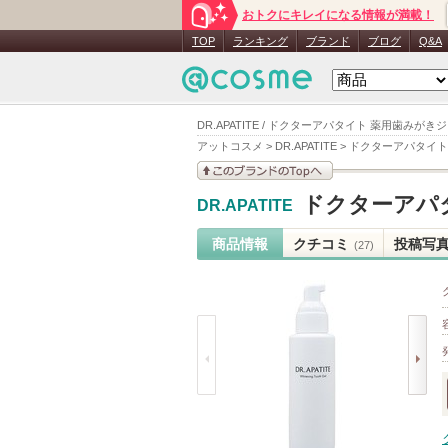
おトクにキレイになる情報が満載！
TOP
ランキング
ブランド
ブログ
Q&A
DR.APATITE / ドクターアパタイト 薬用歯みがき
アットコスメ
>
DR.APATITE
>
ドクターアパタイト
このブランドの情報を
ドクターアパ
DR.APATITE
見る
商品情報
クチコミ
投稿写
(27)
prev
next