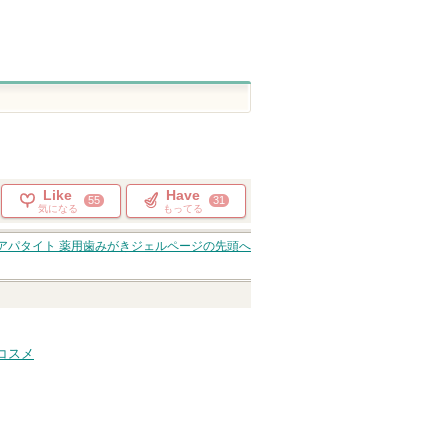
Like
Have
55
31
気になる
もってる
アパタイト 薬用歯みがきジェル
ページの先頭へ
コスメ