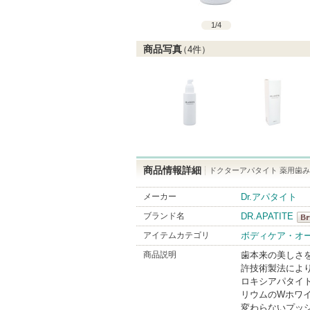
1
/
4
商品写真
（
4
件）
商品情報詳細
ドクターアパタイト 薬用歯
メーカー
Dr.アパタイト
ブランド名
DR.APATITE
DR
アイテムカテゴリ
ボディケア・オ
Bra
商品説明
歯本来の美しさを
許技術製法によ
ロキシアパタイト
リウムのWホワ
変わらないプッ