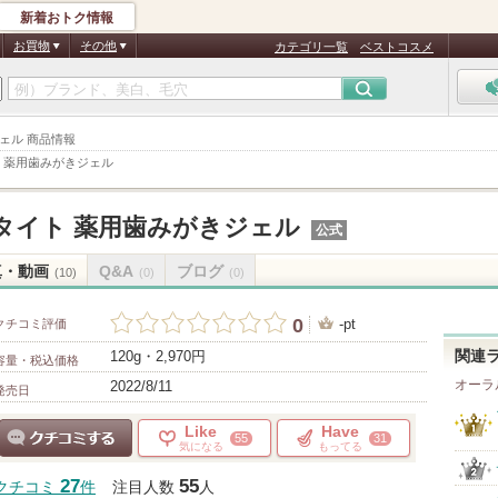
新着おトク情報
お買物
その他
カテゴリ一覧
ベストコスメ
ジェル 商品情報
 薬用歯みがきジェル
タイト 薬用歯みがきジェル
公式
真・動画
Q&A
ブログ
(10)
(0)
(0)
0
-pt
クチコミ評価
120g・2,970円
関連
容量・税込価格
オーラ
2022/8/11
発売日
Like
Have
55
31
気になる
もってる
クチコミする
27
55
クチコミ
件
注目人数
人