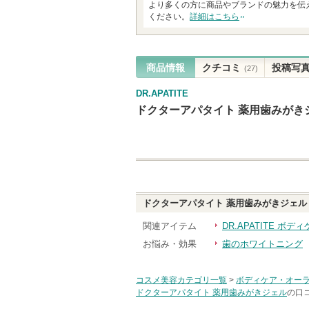
より多くの方に商品やブランドの魅力を伝
ください。
詳細はこちら
商品情報
クチコミ
投稿写
(27)
DR.APATITE
ドクターアパタイト 薬用歯みがき
ドクターアパタイト 薬用歯みがきジェル
関連アイテム
DR.APATITE ボ
お悩み・効果
歯のホワイトニング
コスメ美容カテゴリ一覧
>
ボディケア・オー
ドクターアパタイト 薬用歯みがきジェル
の口コ