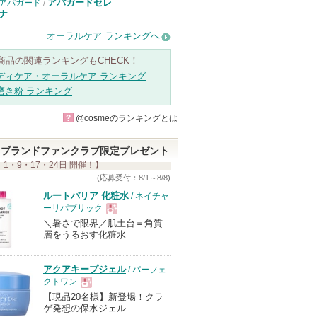
アパガードセレ
アパガード
/
ナ
オーラルケア ランキングへ
商品の関連ランキングもCHECK！
ディケア・オーラルケア ランキング
磨き粉 ランキング
?
@cosmeのランキングとは
ブランドファンクラブ限定プレゼント
 1・9・17・24日 開催！】
(応募受付：8/1～8/8)
ルートバリア 化粧水
/ ネイチャ
ーリパブリック
＼暑さで限界／肌土台＝角質
現
層をうるおす化粧水
品
アクアキープジェル
/ パーフェ
クトワン
【現品20名様】新登場！クラ
現
ゲ発想の保水ジェル