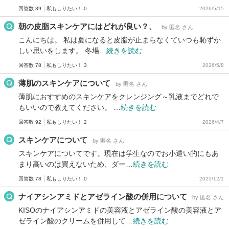
回答数 39
私もしりたい！ 0
2026/5/15
朝の皮脂スキンケアにはどれが良い？、
by 匿名 さん
こんにちは。 私は夏になると皮脂が止まらなくていつも恥ずか
しい思いをします。 冬場…
続きを読む
回答数 78
私もしりたい！ 3
2026/5/8
薄肌のスキンケアについて
by 匿名 さん
薄肌におすすめのスキンケアをクレンジング～乳液までどれで
もいいので教えてください。 …
続きを読む
回答数 92
私もしりたい！ 2
2026/4/7
スキンケアについて
by 匿名 さん
スキンケアについてです。現在は学生なのでお小遣い的にもあ
まり高いのは買えないため、ダー…
続きを読む
回答数 78
私もしりたい！ 0
2025/12/1
ナイアシンアミドとアゼライン酸の併用について
by 匿名 さん
KISOのナイアシンアミドの美容液とアゼライン酸の美容液とア
ゼライン酸のクリームを併用して…
続きを読む