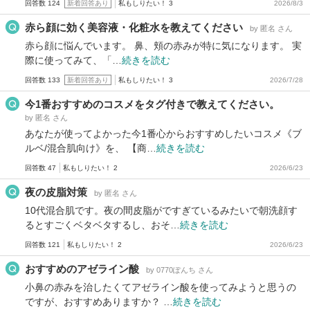
回答数 124
新着回答あり
私もしりたい！ 3
2026/8/3
赤ら顔に効く美容液・化粧水を教えてください
by 匿名 さん
赤ら顔に悩んでいます。 鼻、頬の赤みが特に気になります。 実
際に使ってみて、「…
続きを読む
回答数 133
新着回答あり
私もしりたい！ 3
2026/7/28
今1番おすすめのコスメをタグ付きで教えてください。
by 匿名 さん
あなたが使ってよかった今1番心からおすすめしたいコスメ《ブ
ルベ/混合肌向け》を、 【商…
続きを読む
回答数 47
私もしりたい！ 2
2026/6/23
夜の皮脂対策
by 匿名 さん
10代混合肌です。夜の間皮脂がですぎているみたいで朝洗顔す
るとすごくベタベタするし、おそ…
続きを読む
回答数 121
私もしりたい！ 2
2026/6/23
おすすめのアゼライン酸
by 0770ぽんち さん
小鼻の赤みを治したくてアゼライン酸を使ってみようと思うの
ですが、おすすめありますか？ …
続きを読む