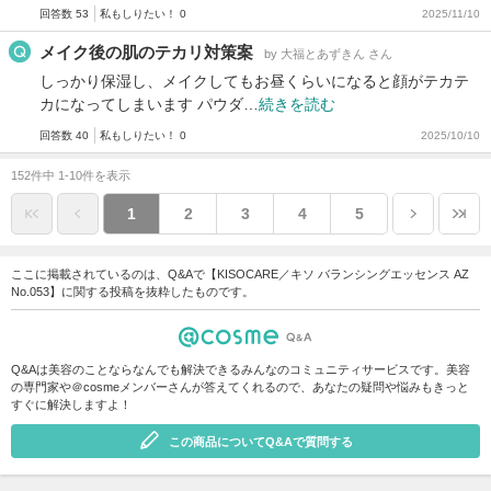
回答数 53
私もしりたい！ 0
2025/11/10
メイク後の肌のテカリ対策案
by 大福とあずきん さん
しっかり保湿し、メイクしてもお昼くらいになると顔がテカテ
カになってしまいます パウダ…
続きを読む
回答数 40
私もしりたい！ 0
2025/10/10
152件中 1-10件を表示
1
2
3
4
5
ここに掲載されているのは、Q&Aで【KISOCARE／キソ バランシングエッセンス AZ
No.053】に関する投稿を抜粋したものです。
Q&Aは美容のことならなんでも解決できるみんなのコミュニティサービスです。美容
の専門家や＠cosmeメンバーさんが答えてくれるので、あなたの疑問や悩みもきっと
すぐに解決しますよ！
この商品についてQ&Aで質問する