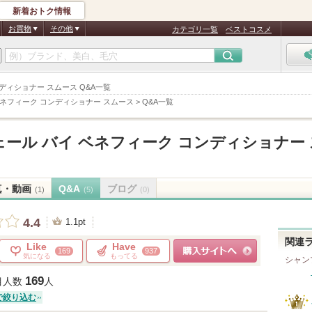
新着おトク情報
お買物
その他
カテゴリ一覧
ベストコスメ
ンディショナー スムース Q&A一覧
ベネフィーク コンディショナー スムース
>
Q&A一覧
ェール バイ ベネフィーク コンディショナー 
真・動画
Q&A
ブログ
(1)
(5)
(0)
4.4
1.1pt
関連
Like
Have
169
937
気になる
もってる
シャン
ショッピングサイトへ
169
目人数
人
で絞り込む