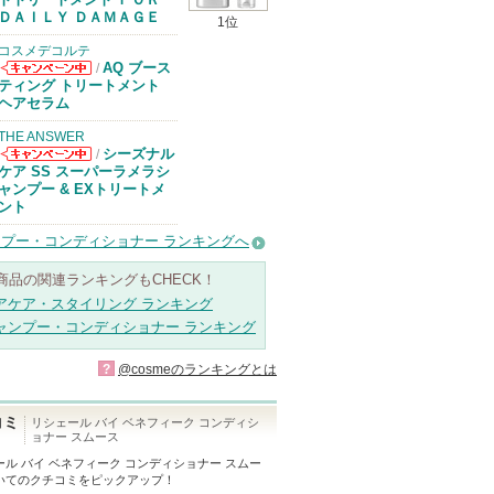
があります
ＤＡＩＬＹ ＤＡＭＡＧＥ
1位
コスメデコルテ
AQ ブース
/
コスメデコルテ
ティング トリートメント
からのお知らせ
ヘアセラム
があります
THE ANSWER
シーズナル
/
THE ANSWER
ケア SS スーパーラメラシ
からのお知らせ
ャンプー & EXトリートメ
があります
ント
プー・コンディショナー ランキングへ
商品の関連ランキングもCHECK！
アケア・スタイリング ランキング
ャンプー・コンディショナー ランキング
?
@cosmeのランキングとは
コミ
リシェール バイ ベネフィーク コンディシ
ョナー スムース
ール バイ ベネフィーク コンディショナー スムー
いてのクチコミをピックアップ！