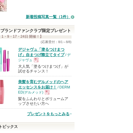
新着投稿写真一覧（1件）
ブランドファンクラブ限定プレゼント
 1・9・17・24日 開催！】
(応募受付：8/1～8/8)
デジャヴュ「塗るつけまつ
げ」自まつげ際立てタイプ
/ デ
ジャヴュ
大人気「塗るつけまつげ」が
現
試せるチャンス！
美髪を育むデルメッドのヘア
品
エッセンスをお届け！
/ DERM
ED(デルメッド)
髪をふんわりとボリュームア
現
ップさせたい方へ
プレゼントをもっとみる
品
トピックス