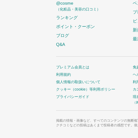
@cosme
ベ
（化粧品・美容の口コミ）
プ
ランキング
ビ
ポイント・クーポン
新
ブログ
最
Q&A
プレミアム会員とは
免
利用規約
ヘ
個人情報の取扱いについて
利
クッキー（cookie）等利用ポリシー
カ
プライバシーガイド
現
（
掲載の情報・画像など、すべてのコンテンツの無断複
クチコミなどの投稿はあくまで投稿者の感想です。個