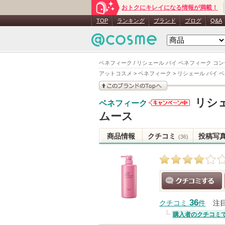
おトクにキレイになる情報が満載！
TOP
ランキング
ブランド
ブログ
Q&A
ベネフィーク / リシェール バイ ベネフィーク コ
アットコスメ
>
ベネフィーク
>
リシェール バイ 
このブランドの情報を
リシ
ベネフィーク
見る
ベネフィー
ムース
クからのお
知らせがあ
商品情報
クチコミ
投稿写
(36)
ります
クチコミする
36
クチコミ
件
注
購入者のクチコミ