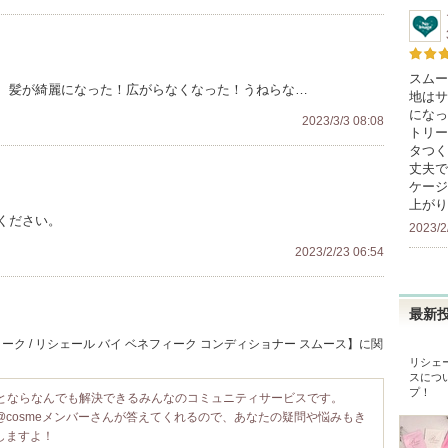
スムー
、髪が綺麗になった！広がらなくなった！うねらな…
地はサ
になっ
2023/3/3 08:08
トリー
タつく
丈夫で
ケージ
上がり
ください。
2023/2
2023/2/23 06:54
最新
ク / リシェール バイ ベネフィーク コンディショナー スムース】に関
リシェ
ス
につ
プ！
ことならなんでも解決できるみんなのコミュニティサービスです。
@cosmeメンバーさんが答えてくれるので、あなたの疑問や悩みもき
しますよ！