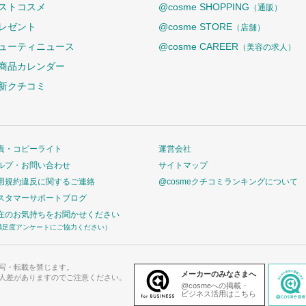
ストコスメ
@cosme SHOPPING
（通販）
レゼント
@cosme STORE
（店舗）
ューティニュース
@cosme CAREER
（美容の求人）
商品カレンダー
新クチコミ
責・コピーライト
運営会社
ルプ・お問い合わせ
サイトマップ
用規約違反に関するご連絡
@cosmeクチコミランキングについて
スタマーサポートブログ
在のお気持ちをお聞かせください
満足度アンケートにご協力ください）
写・転載を禁じます。
メーカーのみなさまへ
人差がありますのでご注意ください。
@cosmeへの掲載・
ビジネス活用はこちら