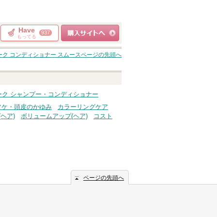
Have
937
もってる
ショッピングサイト
ーク コンディショナー スムース
ページの先頭へ
へ
ーク シャンプー・コンディショナー
フケ・頭皮のかゆみ
カラーリングケア
ヘア)
ボリュームアップ(ヘア)
コスト
ページの先頭へ