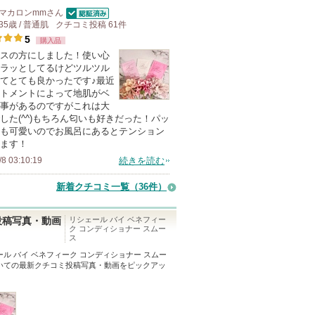
マカロンmm
さん
認証済
35歳 / 普通肌
クチコミ投稿
61
件
5
購入品
スの方にしました！使い心
ラッとしてるけどツルツル
てとても良かったです♪最近
トメントによって地肌がベ
事があるのですがこれは大
した(^^)もちろん匂いも好きだった！パッ
も可愛いのでお風呂にあるとテンション
ます！
/8 03:10:19
続きを読む
新着クチコミ一覧
（36件）
リシェール バイ ベネフィー
投稿写真・動画
ク コンディショナー スムー
ス
ール バイ ベネフィーク コンディショナー スムー
いての最新クチコミ投稿写真・動画をピックアッ