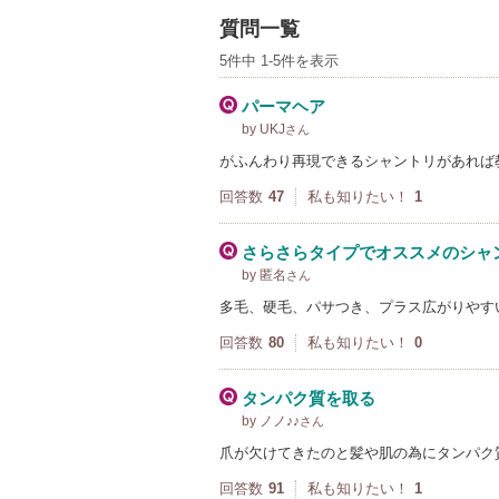
質問一覧
5件中 1-5件を表示
パーマヘア
by UKJ
さん
がふんわり再現できるシャントリがあれば
回答数
47
私も知りたい！
1
さらさらタイプでオススメのシャ
by 匿名
さん
多毛、硬毛、パサつき、プラス広がりやす
回答数
80
私も知りたい！
0
タンパク質を取る
by ノノ♪♪
さん
爪が欠けてきたのと髪や肌の為にタンパク
回答数
91
私も知りたい！
1