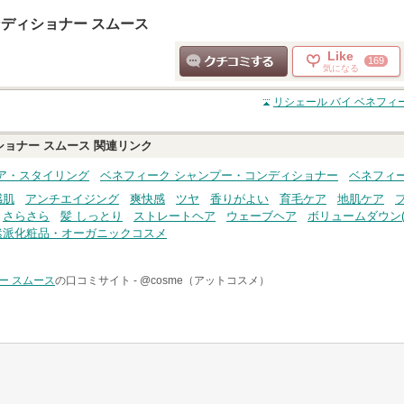
ンディショナー スムース
Like
169
気になる
クチコミする
リシェール バイ ベネフィ
ショナー スムース
関連リンク
ア・スタイリング
ベネフィーク シャンプー・コンディショナー
ベネフィ
感肌
アンチエイジング
爽快感
ツヤ
香りがよい
育毛ケア
地肌ケア
さらさら
髪 しっとり
ストレートヘア
ウェーブヘア
ボリュームダウン(
然派化粧品・オーガニックコスメ
ー スムース
の口コミサイト -
@cosme（アットコスメ）