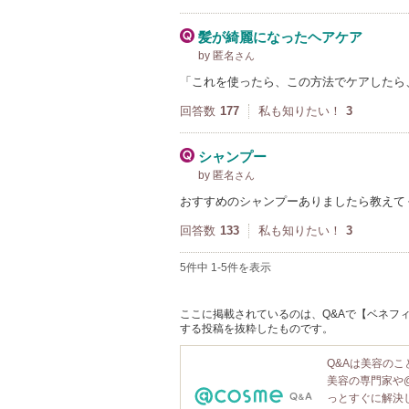
髪が綺麗になったヘアケア
by 匿名
さん
「これを使ったら、この方法でケアしたら
回答数
177
私も知りたい！
3
シャンプー
by 匿名
さん
おすすめのシャンプーありましたら教えて
回答数
133
私も知りたい！
3
5件中 1-5件を表示
ここに掲載されているのは、Q&Aで【ベネフィー
する投稿を抜粋したものです。
Q&Aは美容の
美容の専門家や
っとすぐに解決