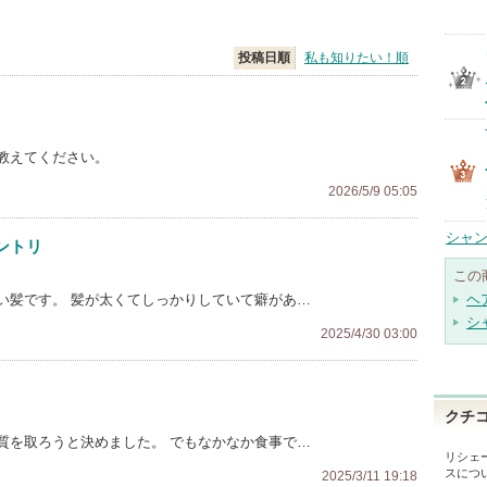
投稿日順
私も知りたい！順
教えてください。
2026/5/9 05:05
シャン
ントリ
この
い髪です。 髪が太くてしっかりしていて癖があ…
ヘ
シ
2025/4/30 03:00
クチ
質を取ろうと決めました。 でもなかなか食事で…
リシェ
ス
につ
2025/3/11 19:18