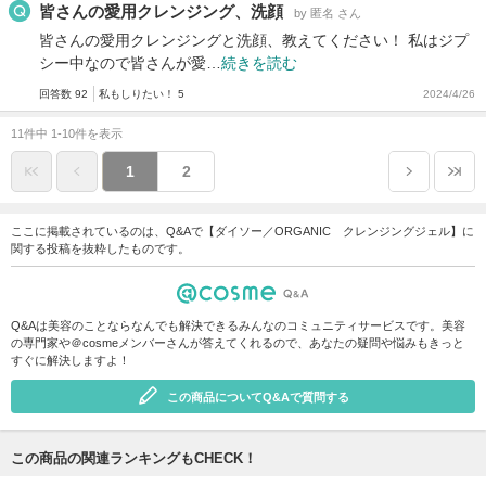
皆さんの愛用クレンジング、洗顔
by 匿名 さん
皆さんの愛用クレンジングと洗顔、教えてください！ 私はジプ
シー中なので皆さんが愛…
続きを読む
回答数 92
私もしりたい！ 5
2024/4/26
11件中 1-10件を表示
1
2
ここに掲載されているのは、Q&Aで【ダイソー／ORGANIC クレンジングジェル】に
関する投稿を抜粋したものです。
Q&Aは美容のことならなんでも解決できるみんなのコミュニティサービスです。美容
の専門家や＠cosmeメンバーさんが答えてくれるので、あなたの疑問や悩みもきっと
すぐに解決しますよ！
この商品についてQ&Aで質問する
この商品の関連ランキングもCHECK！