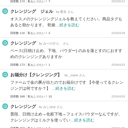
回答数 174
私もしりたい！ 7
2026/6/13
クレンジング ジェル
by 匿名 さん
オススメのクレンジングジェルを教えてください。商品タグも
あると助かります。 乾燥…
続きを読む
回答数 116
私もしりたい！ 2
2026/4/29
クレンジング
by みーのすけ。 さん
ベース(日焼け止め、下地、パウダー) のみを落とすのにおすす
めのクレンジングありますか
回答数 173
私もしりたい！ 1
2026/4/23
お福分け【クレンジング】
by _mano さん
ファームで金の豚が出たのでお福分けです 【今使ってるクレン
ジングは何ですか？】 …
続きを読む
回答数 348
私もしりたい！ 10
2026/4/20
クレンジング
by みしゆゆ さん
普段、日焼け止め→化粧下地→フェイスパウダーなんですが、
クレンジングはミルクを使ってい…
続きを読む