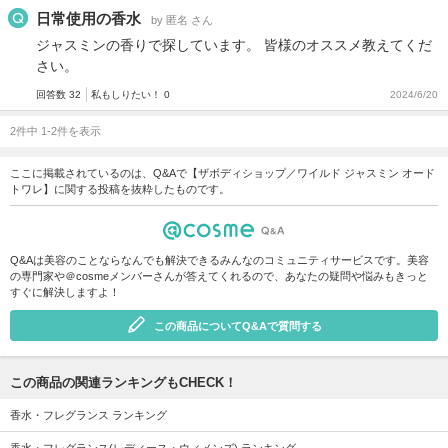
日常使用の香水
by 匿名 さん
ジャスミンの香りで探しています。 皆様のオススメ教えてくだ
さい。
回答数 32
私もしりたい！ 0
2024/6/20
2件中 1-2件を表示
ここに掲載されているのは、Q&Aで【ザボディショップ／ワイルド ジャスミン オード
トワレ】に関する投稿を抜粋したものです。
Q&Aは美容のことならなんでも解決できるみんなのコミュニティサービスです。美容
の専門家や＠cosmeメンバーさんが答えてくれるので、あなたの疑問や悩みもきっと
すぐに解決しますよ！
この商品についてQ&Aで質問する
この商品の関連ランキングもCHECK！
香水・フレグランス ランキング
香水・フレグランス(レディース・ウィメンズ) ランキング