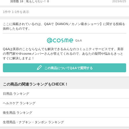
回答数 18
私もしりたい！ 0
2023/6/25
1件中 1-1件を表示
ここに掲載されているのは、Q&Aで【KANON／カノン吸水ショーツ】に関する投稿を
抜粋したものです。
Q&Aは美容のことならなんでも解決できるみんなのコミュニティサービスです。美容
の専門家や＠cosmeメンバーさんが答えてくれるので、あなたの疑問や悩みもきっと
すぐに解決しますよ！
この商品についてQ&Aで質問する
この商品の関連ランキングもCHECK！
日用品 ランキング
ヘルスケア ランキング
衛生用品 ランキング
生理用品・ナプキン・タンポン ランキング