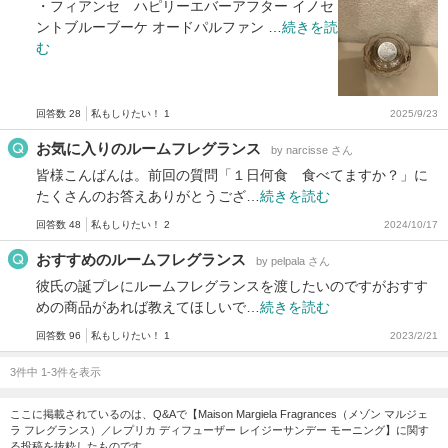
・フィアンセ ハピリーエバーアフター イノセ
ントブルーブーケ オードパルファン …
続きを読
む
回答数 28
私もしりたい！ 1
2025/9/23
お気に入りのルームフレグランス
by narcisse さん
皆様こんばんは。前回の質問「１日何食 食べてますか？」に
たくさんのお答えありがとうござ…
続きを読む
回答数 48
私もしりたい！ 2
2024/10/17
おすすめのルームフレグランス
by pelpala さん
彼氏の誕プレにルームフレグランスを渡したいのですがおすす
めの商品があれば教えてほしいで…
続きを読む
回答数 96
私もしりたい！ 1
2023/2/21
3件中 1-3件を表示
ここに掲載されているのは、Q&Aで【Maison Margiela Fragrances（メゾン マルジェ
ラ フレグランス）／レプリカ ディフューザー レイジーサンデー モーニング】に関す
る投稿を抜粋したものです。