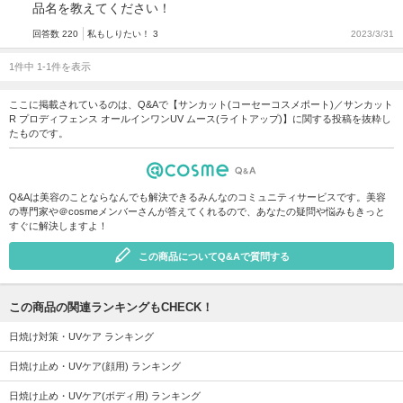
品名を教えてください！
回答数 220
私もしりたい！ 3
2023/3/31
1件中 1-1件を表示
ここに掲載されているのは、Q&Aで【サンカット(コーセーコスメポート)／サンカット
R プロディフェンス オールインワンUV ムース(ライトアップ)】に関する投稿を抜粋し
たものです。
Q&Aは美容のことならなんでも解決できるみんなのコミュニティサービスです。美容
の専門家や＠cosmeメンバーさんが答えてくれるので、あなたの疑問や悩みもきっと
すぐに解決しますよ！
この商品についてQ&Aで質問する
この商品の関連ランキングもCHECK！
日焼け対策・UVケア ランキング
日焼け止め・UVケア(顔用) ランキング
日焼け止め・UVケア(ボディ用) ランキング