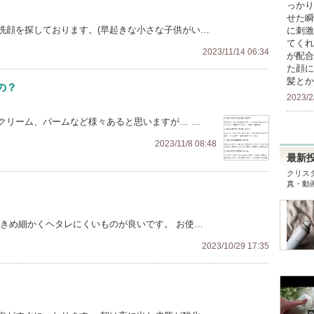
っかり
せた瞬
洗顔を探しております。(早起きな小さな子供がい…
に刺激
てくれ
2023/11/14 06:34
が配合
た顔に
髪とか
の？
2023/2
クリーム、バームなど様々あると思いますが… …
2023/11/8 08:48
最新
クリス
真・動
がきめ細かくヘタレにくいものが良いです。 お使…
2023/10/29 17:35