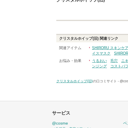
クリスタルホイップ(旧)
関連リンク
関連アイテム
SHIRORU スキン
イスマスク
SHIR
お悩み・効果
うるおい
毛穴
ニ
ンジング
コストパ
クリスタルホイップ(旧)
の口コミサイト -
@c
サービス
@cosme
ベ