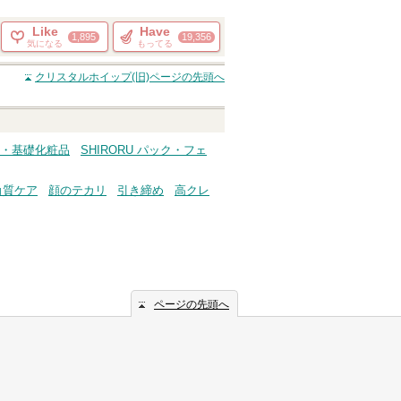
Like
Have
1,895
19,356
気になる
もってる
クリスタルホイップ(旧)
ページの先頭へ
ケア・基礎化粧品
SHIRORU パック・フェ
角質ケア
顔のテカリ
引き締め
高クレ
ページの先頭へ