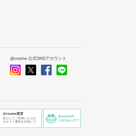
@cosme 公式SNSアカウント
instagram
x
facebook
line
@cosme宣言
@cosmeの
安心してご利用いただけ
ミカエルって？
るサイト運営を目指して