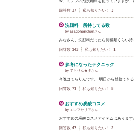
今、ミノンの泡洗顔料を使っていますが、
回答数
37
私も知りたい！
3
洗顔料 所持してる数
by asagohanchan
さん
みなさん、洗顔料だったら何種類くらい持
回答数
143
私も知りたい！
1
参考になったテクニック
by てらりん★彡
さん
今晩はてらりんです。 明日から登校でき
回答数
71
私も知りたい！
5
おすすめ炭酸コスメ
by エレフセリア
さん
おすすめの炭酸コスメアイテムはありますか
回答数
47
私も知りたい！
2