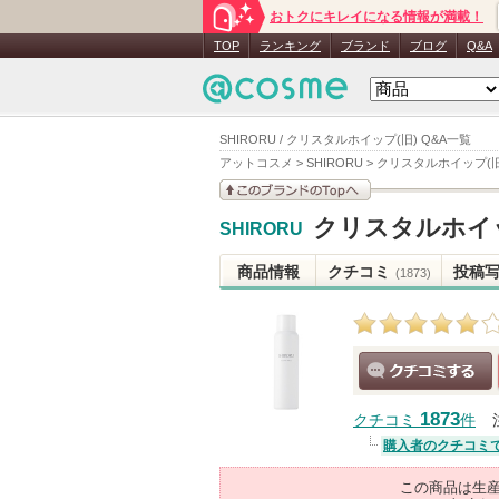
おトクにキレイになる情報が満載！
TOP
ランキング
ブランド
ブログ
Q&A
SHIRORU / クリスタルホイップ(旧) Q&A一覧
アットコスメ
>
SHIRORU
>
クリスタルホイップ(旧
このブランドの情報を
クリスタルホイッ
SHIRORU
見る
商品情報
クチコミ
投稿
(1873)
クチコミする
1873
クチコミ
件
購入者のクチコミ
この商品は生