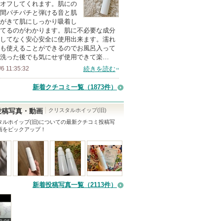
上
オフしてくれます。肌にの
の
間パチパチと弾ける音と肌
がきて肌にしっかり吸着し
メ
てるのがわかります。肌に不必要な成分
ン
してなく安心安全に使用出来ます。濡れ
バ
も使えることができるのでお風呂入って
洗った後でも気にせず使用できて楽…
ー
/6 11:35:32
続きを読む
に
お
新着クチコミ一覧
（1873件）
気
に
クリスタルホイップ(旧)
投稿写真・動画
入
タルホイップ(旧)
についての最新クチコミ投稿写
画をピックアップ！
り
登
録
さ
れ
新着投稿写真一覧（2113件）
て
い
ま