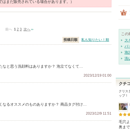
ではまだ販売されている場合があります。）
前へ
1
2
3
次へ
この
投稿日順
私も知りたい！順
ス
パ
泡
洗
たなと思う洗顔料はありますか？ 泡立てなくて…
2023/12/19 01:00
クチ
クリス
ップ！
くなるオススメのものありますか？ 商品タグ付け…
2023/12/9 11:51
毛穴よ
奥まで