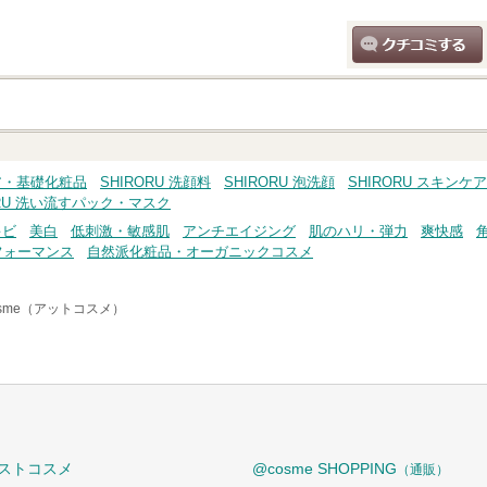
クチコミする
ケア・基礎化粧品
SHIRORU 洗顔料
SHIRORU 泡洗顔
SHIRORU スキン
ORU 洗い流すパック・マスク
キビ
美白
低刺激・敏感肌
アンチエイジング
肌のハリ・弾力
爽快感
フォーマンス
自然派化粧品・オーガニックコスメ
osme（アットコスメ）
ストコスメ
@cosme SHOPPING
（通販）