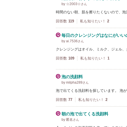
by ☆2003☆
さん
時間のない朝、肌を擦りたくないので、泡
回答数
119
私も知りたい！
2
毎日のクレンジングはなにがいい
by ai.7536
さん
クレンジングはオイル、ミルク、ジェル、
回答数
109
私も知りたい！
1
泡の洗顔料
by milpha289
さん
泡で出てくる洗顔料を探しています。 泡
回答数
77
私も知りたい！
2
朝の泡で出てくる洗顔料
by 匿名
さん