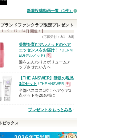
0:06
す
新着投稿動画一覧（1件）
ブランドファンクラブ限定プレゼント
 1・9・17・24日 開催！】
(応募受付：8/1～8/8)
美髪を育むデルメッドのヘア
エッセンスをお届け！
/ DERM
ED(デルメッド)
髪をふんわりとボリュームア
現
ップさせたい方へ
【THE ANSWER】話題の現品
品
3点セット
/ THE ANSWER
全部ベスコス1位！ヘアケア3
現
点セットを20名様に
品
プレゼントをもっとみる
トピックス