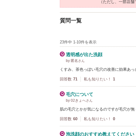
（ただし、一部店舗
質問一覧
23件中 1-10件を表示
透明感が出た洗顔
by 匿名
さん
くすみ、茶色っぽい毛穴の改善に効果あっ
回答数
71
私も知りたい！
1
毛穴について
by 02きょへ
さん
肌の毛穴とかが気になるのですが毛穴が無
回答数
60
私も知りたい！
0
泡洗顔のおすすめ教えてください