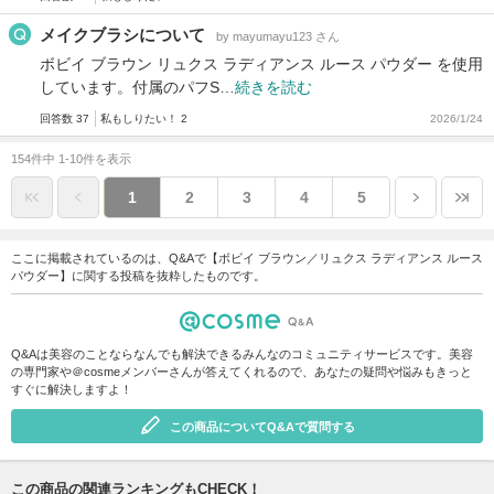
メイクブラシについて
by mayumayu123 さん
ボビイ ブラウン リュクス ラディアンス ルース パウダー を使用
しています。付属のパフS…
続きを読む
回答数 37
私もしりたい！ 2
2026/1/24
154件中 1-10件を表示
1
2
3
4
5
ここに掲載されているのは、Q&Aで【ボビイ ブラウン／リュクス ラディアンス ルース
パウダー】に関する投稿を抜粋したものです。
Q&Aは美容のことならなんでも解決できるみんなのコミュニティサービスです。美容
の専門家や＠cosmeメンバーさんが答えてくれるので、あなたの疑問や悩みもきっと
すぐに解決しますよ！
この商品についてQ&Aで質問する
この商品の関連ランキングもCHECK！