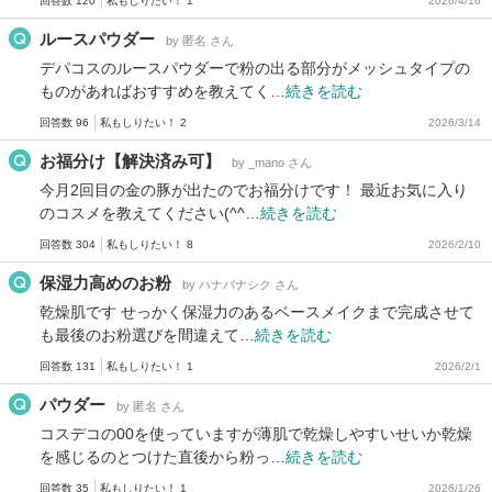
回答数 120
私もしりたい！ 1
2026/4/16
ルースパウダー
by 匿名 さん
デパコスのルースパウダーで粉の出る部分がメッシュタイプの
ものがあればおすすめを教えてく…
続きを読む
回答数 96
私もしりたい！ 2
2026/3/14
お福分け【解決済み可】
by _mano さん
今月2回目の金の豚が出たのでお福分けです！ 最近お気に入り
のコスメを教えてください(^^…
続きを読む
回答数 304
私もしりたい！ 8
2026/2/10
保湿力高めのお粉
by ハナバナシク さん
乾燥肌です せっかく保湿力のあるベースメイクまで完成させて
も最後のお粉選びを間違えて…
続きを読む
回答数 131
私もしりたい！ 1
2026/2/1
パウダー
by 匿名 さん
コスデコの00を使っていますが薄肌で乾燥しやすいせいか乾燥
を感じるのとつけた直後から粉っ…
続きを読む
回答数 35
私もしりたい！ 1
2026/1/26