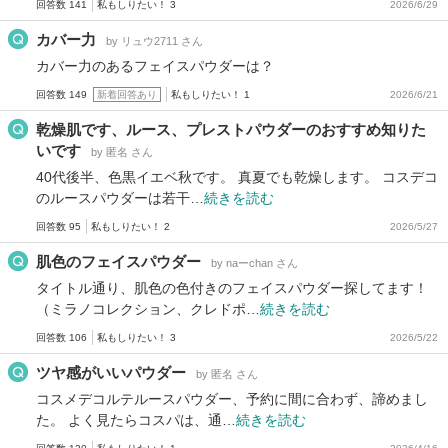
回答数 141
私もしりたい！ 3
2026/6/29
カバー力
by リュウ2711 さん
カバー力のあるフェイスパウダーは？
回答数 149
新着回答あり
私もしりたい！ 1
2026/6/21
乾燥肌です、ルース、プレストパウダーのおすすめ知りた
いです
by 匿名 さん
40代後半、色黒イエベ秋です。 真夏でも乾燥します。 コスデコ
のルースパウダーは若干…
続きを読む
回答数 95
私もしりたい！ 2
2026/5/27
肌色のフェイスパウダー
by naーchan さん
タイトル通り、肌色の色付きのフェイスパウダー探してます！
（ミラノコレクション、クレドポ…
続きを読む
回答数 106
私もしりたい！ 3
2026/5/22
ツヤ感がいいパウダー
by 匿名 さん
コスメデコルテルースパウダー、予約に間に合わず、諦めまし
た。 よく見たらコスパは、通…
続きを読む