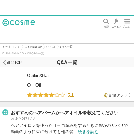
@cosme
アットコスメ
O Skin&Hair
O・Oil
Q&A一覧
O Skin&Hair / O・Oil Q&A一覧
Q&A一覧
商品TOP
O Skin&Hair
O・Oil
5.1
評価グラフ
おすすめのヘアバームかヘアオイルを教えてください
by あら0979 さん
ヘアアイロンを使ったり三つ編みをするときに髪がパサパサで
動画のように束に分けても他の髪…
続きを読む