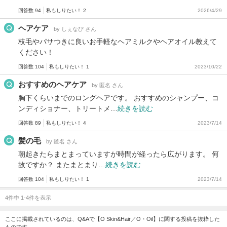
回答数 94
私もしりたい！ 2
2026/4/29
ヘアケア
by しぇなぴ さん
枝毛やパサつきに良いお手軽なヘアミルクやヘアオイル教えて
ください！
回答数 104
私もしりたい！ 1
2023/10/22
おすすめのヘアケア
by 匿名 さん
胸下くらいまでのロングヘアです。 おすすめのシャンプー、コ
ンディショナー、トリートメ…
続きを読む
回答数 89
私もしりたい！ 4
2023/7/14
髪の毛
by 匿名 さん
朝起きたらまとまっていますが時間が経ったら広がります。 何
故ですか？ またまとまり…
続きを読む
回答数 104
私もしりたい！ 1
2023/7/14
4件中 1-4件を表示
ここに掲載されているのは、Q&Aで【O Skin&Hair／O・Oil】に関する投稿を抜粋した
ものです。