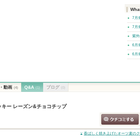
Wha
7月
7月
紫外
6月
6月
・動画
Q&A
ブログ
(4)
(1)
(0)
キー レーズン&チョコチップ
クチコミする
香ばしく焼き上げたオーツ麦のク