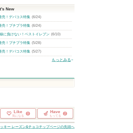
t's New
発売！デパコス特集
(6/24)
発売！プチプラ特集
(6/24)
線に負けない！ベストイレブン
(6/10)
発売！プチプラ特集
(5/28)
発売！デパコス特集
(5/27)
もっとみる
Like
Have
0
2
気になる
もってる
ッキー レーズン&チョコチップ
ページの先頭へ