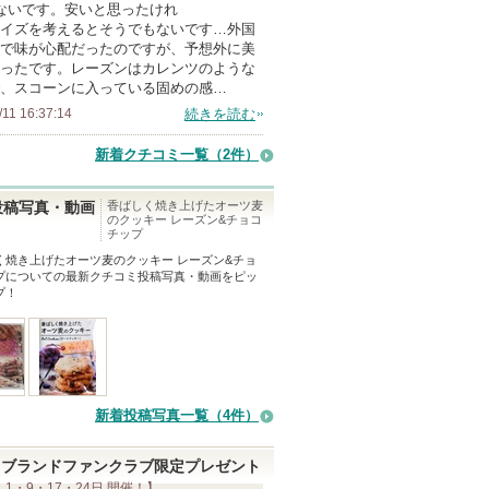
ないです。安いと思ったけれ
メ
イズを考えるとそうでもないです…外国
ン
で味が心配だったのですが、予想外に美
バ
ったです。レーズンはカレンツのような
、スコーンに入っている固めの感…
ー
/11 16:37:14
続きを読む
に
お
新着クチコミ一覧
（2件）
気
に
香ばしく焼き上げたオーツ麦
投稿写真・動画
のクッキー レーズン&チョコ
入
チップ
り
く焼き上げたオーツ麦のクッキー レーズン&チョ
登
プ
についての最新クチコミ投稿写真・動画をピッ
プ！
録
さ
れ
て
い
新着投稿写真一覧（4件）
ま
す
ブランドファンクラブ限定プレゼント
 1・9・17・24日 開催！】