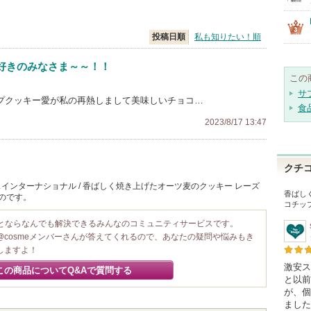
投稿日順
私も知りたい！順
好きのみなさま～～！！
この
サ
ップクッキー愛が私の再熱しまして美味しいチョコ…
食
2023/8/17 13:47
クチ
インターナショナル / 香ばしく焼き上げたオーツ麦のクッキー レーズ
香ばし
のです。
コチッ
ことならなんでも解決できるみんなのコミュニティサービスです。
@cosmeメンバーさんが答えてくれるので、あなたの疑問や悩みもき
しますよ！
激安ス
この商品についてQ&Aで質問する
と以前
が、個
ました