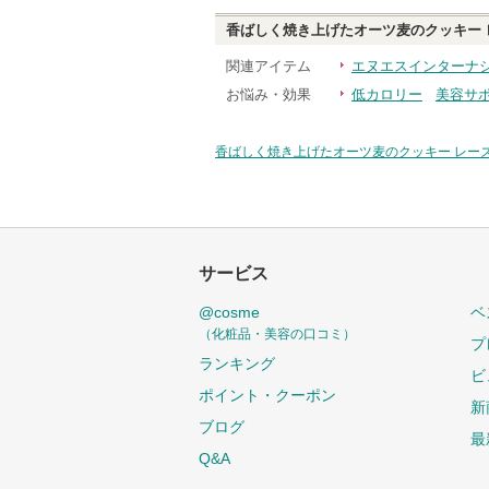
香ばしく焼き上げたオーツ麦のクッキー 
関連アイテム
エヌエスインターナ
お悩み・効果
低カロリー
美容サ
香ばしく焼き上げたオーツ麦のクッキー レー
サービス
@cosme
ベ
（化粧品・美容の口コミ）
プ
ランキング
ビ
ポイント・クーポン
新
ブログ
最
Q&A