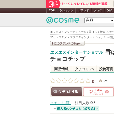
おトクにキレイになる情報が満載！
TOP
ランキング
ブランド
ブログ
Q&A
エヌエスインターナショナル / 香ばしく焼き上げた
アットコスメ
>
エヌエスインターナショナル
>
香
このブランドの情報を
香
エヌエスインターナショナル
見る
チョコチップ
商品情報
クチコミ
投稿写真
(2)
0
-pt
Like
0
気になる
クチコミする
2
0
クチコミ
件
注目人数
人
購入者のクチコミで絞り込む