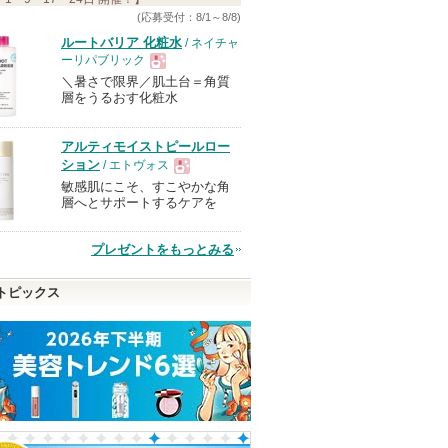
(応募受付：8/1～8/8)
ルートバリア 化粧水
/ ネイチャ
ーリパブリック
＼暑さで限界／肌土台＝角質
現
層をうるおす化粧水
品
アルティモイストピールロー
ション
/ エトヴォス
敏感肌にこそ、すこやかな角
現
層へとサポートするケアを
品
プレゼントをもっとみる
トピックス