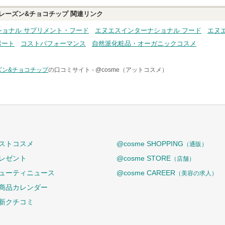
レーズン&チョコチップ
関連リンク
ショナル サプリメント・フード
エヌエスインターナショナル フード
エヌ
ポート
コストパフォーマンス
自然派化粧品・オーガニックコスメ
ズン&チョコチップ
の口コミサイト -
@cosme（アットコスメ）
ストコスメ
@cosme SHOPPING
（通販）
レゼント
@cosme STORE
（店舗）
ューティニュース
@cosme CAREER
（美容の求人）
商品カレンダー
新クチコミ