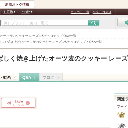
新着おトク情報
お買物
その他
カテゴリ一覧
ベストコスメ
オーツ麦のクッキー レーズン&チョコチップ Q&A一覧
ばしく焼き上げたオーツ麦のクッキー レーズン&チョコチップ
>
Q&A一覧
ばしく焼き上げたオーツ麦のクッキー レーズ
・動画
Q&A
ブログ
(4)
(1)
(0)
関連
Have
2
もってる
フード