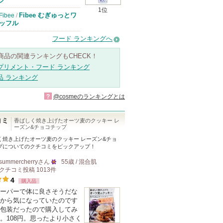
1位
Fibee むぎゅっとワ
Fibee
/
ッフル
フード ランキングへ
商品の関連ランキングもCHECK！
プリメント・フード ランキング
品 ランキング
?
@cosmeのランキングとは
コミ
香ばしく焼き上げたオーツ麦のクッキー レ
ーズン&チョコチップ
く焼き上げたオーツ麦のクッキー レーズン&チョ
プ
についてのクチコミをピックアップ！
summercherry
さん
55歳 / 混合肌
クチコミ投稿
1013
件
25
4
購入品
人
ーパーで体に良さそうだな
以
から気になっていたのです
上
包装だったので購入してみ
の
。108円。思ったより小さく