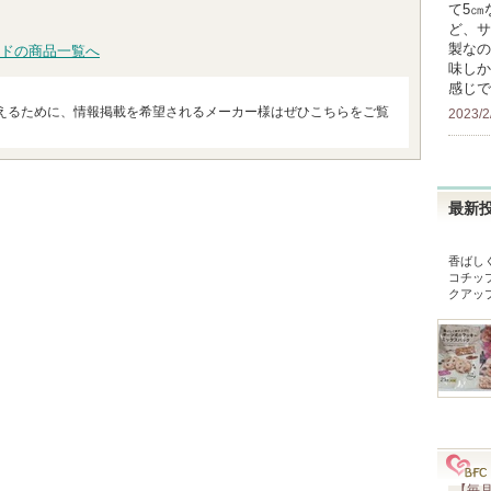
て5㎝
ど、サ
製なの
ドの商品一覧へ
味しか
感じで
えるために、情報掲載を希望されるメーカー様はぜひこちらをご覧
2023/2
最新
香ばし
コチッ
クアッ
【毎月