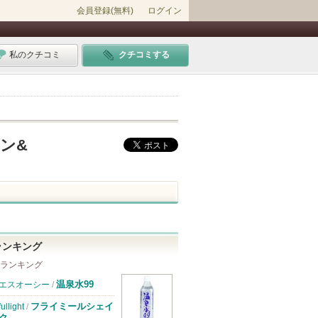
会員登録(無料)
ログイン
私のクチコミ
クチコミする
ン&
ランキング
 ランキング
温泉水99
エスオーシー
/
フライミールシェイ
fullight
/
ク