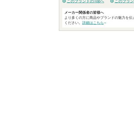
このブランドのTopへ
このブラン
メーカー関係者の皆様へ
より多くの方に商品やブランドの魅力を伝
ください。
詳細はこちら