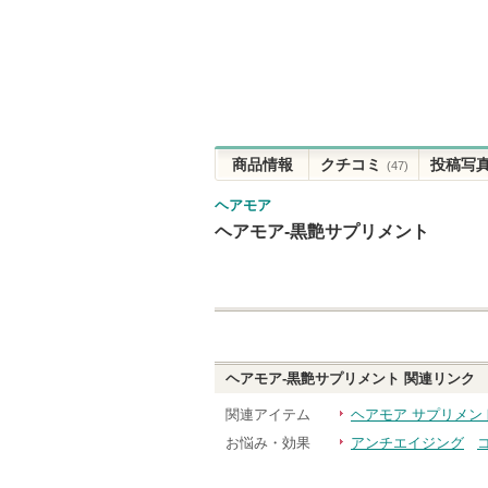
商品情報
クチコミ
投稿写
(47)
ヘアモア
ヘアモア-黒艶サプリメント
ヘアモア-黒艶サプリメント
関連リンク
関連アイテム
ヘアモア サプリメン
お悩み・効果
アンチエイジング