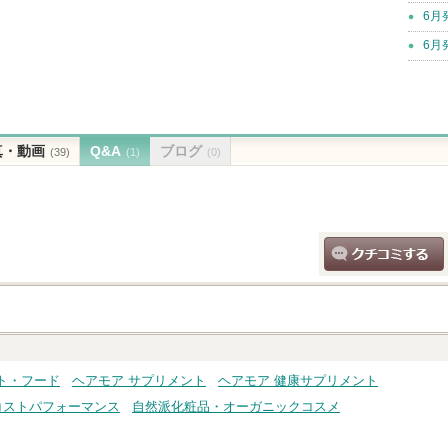
6月
6月
真・動画
Q&A
ブログ
(39)
(1)
(0)
クチコミする
ト・フード
ヘアモア サプリメント
ヘアモア 健康サプリメント
コストパフォーマンス
自然派化粧品・オーガニックコスメ