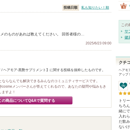
投稿日順
私も知りたい！順
この
サ
スメのものがあれば教えてください。 回答者様の…
健
2025/6/23 09:00
クチ
 / ヘアモア-黒艶サプリメント】に関する投稿を抜粋したものです。
ヘアモ
アップ
ことならなんでも解決できるみんなのコミュニティサービスです。
@cosmeメンバーさんが答えてくれるので、あなたの疑問や悩みもき
しますよ！
この商品についてQ&Aで質問する
トリー
ちろん
緒にで
入れら
だ飲み
ないけ