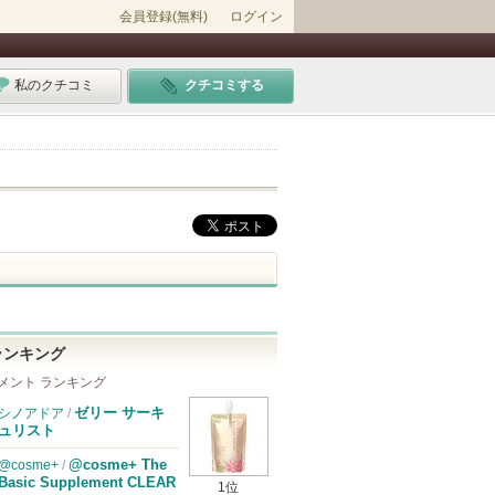
会員登録(無料)
ログイン
私のクチコミ
クチコミする
ランキング
メント ランキング
ゼリー サーキ
シノアドア
/
ュリスト
@cosme+ The
@cosme+
/
Basic Supplement CLEAR
1位