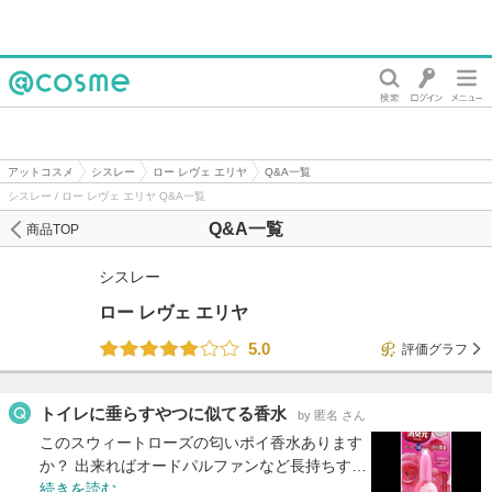
@cosme
アットコスメ
シスレー
ロー レヴェ エリヤ
Q&A一覧
シスレー / ロー レヴェ エリヤ Q&A一覧
Q&A一覧
商品TOP
シスレー
ロー レヴェ エリヤ
5.0
評価グラフ
トイレに垂らすやつに似てる香水
by 匿名 さん
このスウィートローズの匂いポイ香水あります
か？ 出来ればオードパルファンなど長持ちす…
続きを読む