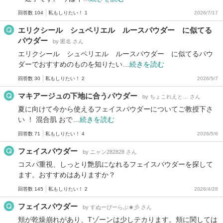
回答数 104
私もしりたい！ 1
2026/7/17
エリクシール シュペリエル ルースパウダー に似てる
パウダー
by 匿名 さん
エリクシール シュペリエル ルースパウダー に似てるパウ
ダーでおすすめのものを知りたい…
続きを読む
回答数 30
私もしりたい！ 2
2026/5/7
マキアージュの下地に合うパウダー
by ちょこれえと… さん
夏に向けて今から使えるフェイスパウダーについてご教授下さ
い ！ 混合肌 おで…
続きを読む
回答数 71
私もしりたい！ 4
2026/5/6
フェイスパウダー
by ニャン282828 さん
コスパ重視、しっとり艶肌になれるフェイスパウダーを探して
ます。おすすめはありますか？
回答数 145
私もしりたい！ 2
2026/4/28
フェイスパウダー
by すぬーぴーらぶ★彡 さん
頬が乾燥崩れがあり、Tゾーンは少しテカります。頬に関しては