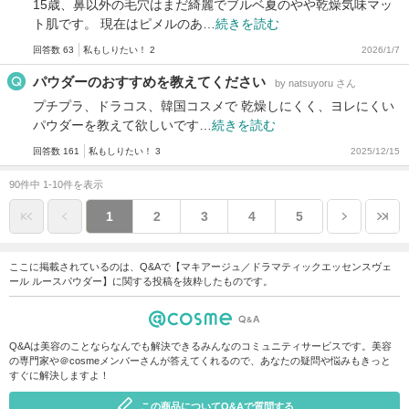
15歳、鼻以外の毛穴はまだ綺麗でブルベ夏のやや乾燥気味マッ
ト肌です。 現在はピメルのあ…
続きを読む
回答数 63
私もしりたい！ 2
2026/1/7
パウダーのおすすめを教えてください
by natsuyoru さん
プチプラ、ドラコス、韓国コスメで 乾燥しにくく、ヨレにくい
パウダーを教えて欲しいです…
続きを読む
回答数 161
私もしりたい！ 3
2025/12/15
90件中 1-10件を表示
1
2
3
4
5
ここに掲載されているのは、Q&Aで【マキアージュ／ドラマティックエッセンスヴェ
ール ルースパウダー】に関する投稿を抜粋したものです。
Q&Aは美容のことならなんでも解決できるみんなのコミュニティサービスです。美容
の専門家や＠cosmeメンバーさんが答えてくれるので、あなたの疑問や悩みもきっと
すぐに解決しますよ！
この商品についてQ&Aで質問する