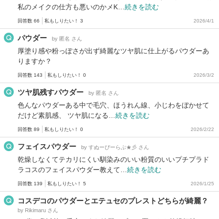
私のメイクの仕方も悪いのかメK…
続きを読む
回答数 66
私もしりたい！ 3
2026/4/1
パウダー
by 匿名 さん
厚塗り感や粉っぽさが出ず綺麗なツヤ肌に仕上がるパウダーあ
りますか？
回答数 143
私もしりたい！ 0
2026/3/2
ツヤ肌残すパウダー
by 匿名 さん
色んなパウダーある中で毛穴、ほうれん線、小じわをぼかせて
だけど素肌感、 ツヤ肌になる…
続きを読む
回答数 89
私もしりたい！ 0
2026/2/22
フェイスパウダー
by すぬーぴーらぶ★彡 さん
乾燥しなくてテカリにくい馴染みのいい粉質のいいプチプラド
ラコスのフェイスパウダー教えて…
続きを読む
回答数 139
私もしりたい！ 5
2026/1/25
コスデコのパウダーとエテュセのプレストどちらが綺麗？
by Rikimaru さん