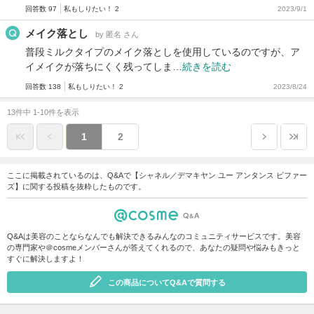
回答数 97
私もしりたい！ 2
2023/9/1
メイク落とし
by 匿名 さん
普段ミルクタイプのメイク落としを使用しているのですが、ア
イメイクが落ちにくく残ってしま…
続きを読む
回答数 138
私もしりたい！ 2
2023/8/24
13件中 1-10件を表示
1
2
ここに掲載されているのは、Q&Aで【シャネル／デマキヤン ユー アンタンス ビファー
ズ】に関する投稿を抜粋したものです。
Q&Aは美容のことならなんでも解決できるみんなのコミュニティサービスです。美容
の専門家や＠cosmeメンバーさんが答えてくれるので、あなたの疑問や悩みもきっと
すぐに解決しますよ！
この商品についてQ&Aで質問する