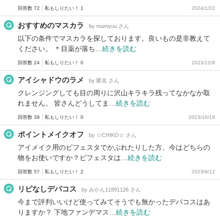
回答数 72
私もしりたい！ 1
2024/1/22
おすすめのマスカラ
by mumyuu さん
以下の条件でマスカラを探しております。良いもの是非教えて
ください。 ＊目薬が落ち…
続きを読む
回答数 24
私もしりたい！ 0
2023/12/8
アイシャドウのラメ
by 匿名 さん
クレンジングしても目の周りに沢山キラキラ残ってなかなか取
れません。 皆さんどうしてま…
続きを読む
回答数 39
私もしりたい！ 0
2023/10/19
ポイントメイクオフ
by ☆CHIKO☆ さん
アイメイク用のビフェスタでかぶれたりした方、今はどちらの
物をお使いですか？ビフェスタは…
続きを読む
回答数 57
私もしりたい！ 2
2023/9/12
リピなしデパコス
by みかん11891126 さん
今まで評判いいけど使ってみてそうでも無かったデパコスはあ
りますか？ 下地ファンデマス…
続きを読む