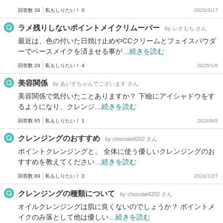
回答数 38
私もしりたい！ 0
2025/3/17
ラメ残りしないポイントメイクリムーバー
by レオもち さん
最近は、色の付いた日焼け止めやCCクリームとフェイスパウダ
ーでベースメイクを済ませる事が…
続きを読む
回答数 29
私もしりたい！ 4
2025/1/6
美容関係
by あいすちゃんでございます さん
美容関係で気付いたことありますか？ 下瞼にアイシャドウをす
るようになり、クレンジ…
続きを読む
回答数 65
私もしりたい！ 1
2024/6/5
クレンジングのおすすめ
by chocolat4202 さん
ポイントクレンジングと、 全体に使う優しいクレンジングのお
すすめを教えてください…
続きを読む
回答数 89
私もしりたい！ 2
2024/1/27
クレンジングの種類について
by chocolat4202 さん
オイルクレンジングは肌に良くないのでしょうか？ ポイントメ
イクのみ落として他は優しい…
続きを読む