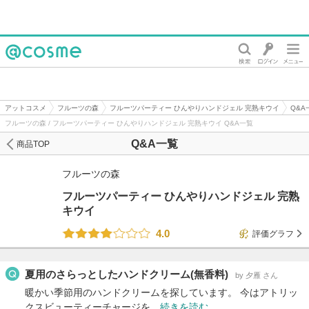
@cosme
アットコスメ
フルーツの森
フルーツパーティー ひんやりハンドジェル 完熟キウイ
Q&A
フルーツの森 / フルーツパーティー ひんやりハンドジェル 完熟キウイ Q&A一覧
Q&A一覧
商品TOP
フルーツの森
フルーツパーティー ひんやりハンドジェル 完熟
キウイ
4.0
評価グラフ
夏用のさらっとしたハンドクリーム(無香料)
by 夕雁 さん
暖かい季節用のハンドクリームを探しています。 今はアトリッ
クスビューティーチャージを…
続きを読む