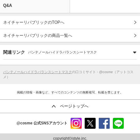
Q&A
ネイチャーリパブリックのTOPへ
ネイチャーリパブリックの商品一覧へ
関連リンク
パンテノールハイドラバランスシートマスク
パンテノールハイドラバランスシートマスク
の口コミサイト - @cosme（アットコス
メ）
掲載の情報・画像など、すべてのコンテンツの無断複写、転載を禁じます。
ページトップへ
@cosme
公式SNSアカウント
instag
x
faceb
line
ram
ook
copyright©istyle,inc.