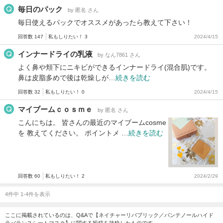
毎日のパック
by 匿名 さん
毎日使えるパックでオススメがあったら教えて下さい！
回答数 147
私もしりたい！ 3
2024/4/15
インナードライの乳液
by なん7861 さん
よく鼻や頬下にニキビができるインナードライ(混合肌)です。
鼻は皮脂多めで後は乾燥しが…
続きを読む
回答数 32
私もしりたい！ 0
2024/4/15
マイブームｃｏｓｍｅ
by 匿名 さん
こんにちは。 皆さんの最近のマイブームcosme
を 教えてください。 ポイントメ …
続きを読む
回答数 60
私もしりたい！ 2
2024/2/29
4件中 1-4件を表示
ここに掲載されているのは、Q&Aで【ネイチャーリパブリック／パンテノールハイド
ラバランスシートマスク】に関する投稿を抜粋したものです。