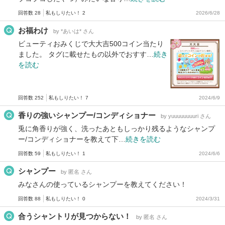
回答数 28
私もしりたい！ 2
2026/6/28
お福わけ
by *あいは* さん
ビューティおみくじで大大吉500コイン当たり
ました。 タグに載せたもの以外でおすす…
続き
を読む
回答数 252
私もしりたい！ 7
2024/6/9
香りの強いシャンプー/コンディショナー
by yuuuuuuuuri さん
兎に角香りが強く、洗ったあともしっかり残るようなシャンプ
ー/コンディショナーを教えて下…
続きを読む
回答数 59
私もしりたい！ 1
2024/6/6
シャンプー
by 匿名 さん
みなさんの使っているシャンプーを教えてください！
回答数 88
私もしりたい！ 0
2024/3/31
合うシャントリが見つからない！
by 匿名 さん