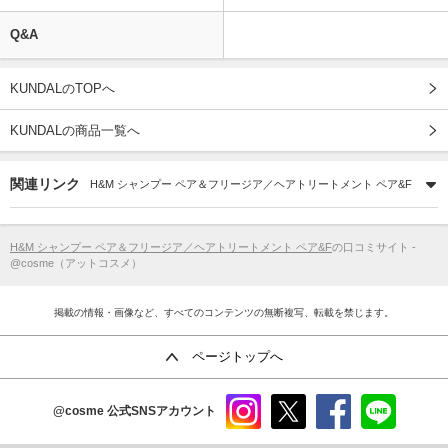
Q&A
KUNDALのTOPへ
KUNDALの商品一覧へ
関連リンク
H&M シャンプー ペア＆フリージア／ヘアトリートメント ペア&F
H&M シャンプー ペア＆フリージア／ヘアトリートメント ペア&F
の口コミサイト -
@cosme（アットコスメ）
掲載の情報・画像など、すべてのコンテンツの無断複写、転載を禁じます。
ページトップへ
@cosme
公式SNSアカウント
instag
x
faceb
line