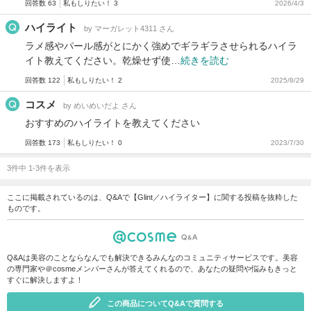
回答数 63
私もしりたい！ 3
2026/4/3
ハイライト
by マーガレット4311 さん
ラメ感やパール感がとにかく強めでギラギラさせられるハイラ
イト教えてください。乾燥せず使…
続きを読む
回答数 122
私もしりたい！ 2
2025/8/29
コスメ
by めいめいだよ さん
おすすめのハイライトを教えてください
回答数 173
私もしりたい！ 0
2023/7/30
3件中 1-3件を表示
ここに掲載されているのは、Q&Aで【Glint／ハイライター】に関する投稿を抜粋した
ものです。
Q&Aは美容のことならなんでも解決できるみんなのコミュニティサービスです。美容
の専門家や＠cosmeメンバーさんが答えてくれるので、あなたの疑問や悩みもきっと
すぐに解決しますよ！
この商品についてQ&Aで質問する