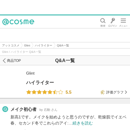
@cosme
アットコスメ
Glint
ハイライター
Q&A一覧
Glint / ハイライター Q&A一覧
Q&A一覧
商品TOP
Glint
ハイライター
5.5
評価グラフ
メイク初心者
by 石動 さん
新高1です。メイクを始めようと思うのですが、乾燥肌でイエベ
春、セカンド冬でこれらのアイ:…
続きを読む