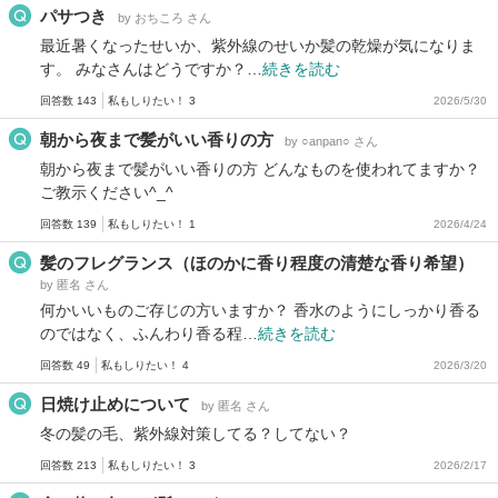
パサつき
by おちころ さん
最近暑くなったせいか、紫外線のせいか髪の乾燥が気になりま
す。 みなさんはどうですか？…
続きを読む
回答数 143
私もしりたい！ 3
2026/5/30
朝から夜まで髪がいい香りの方
by ○anpan○ さん
朝から夜まで髪がいい香りの方 どんなものを使われてますか？
ご教示ください^_^
回答数 139
私もしりたい！ 1
2026/4/24
髪のフレグランス（ほのかに香り程度の清楚な香り希望）
by 匿名 さん
何かいいものご存じの方いますか？ 香水のようにしっかり香る
のではなく、ふんわり香る程…
続きを読む
回答数 49
私もしりたい！ 4
2026/3/20
日焼け止めについて
by 匿名 さん
冬の髪の毛、紫外線対策してる？してない？
回答数 213
私もしりたい！ 3
2026/2/17