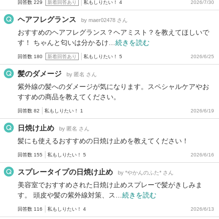
回答数 229
新着回答あり
私もしりたい！ 4
2026/7/30
ヘアフレグランス
by maer02478 さん
おすすめのヘアフレグランス？ヘアミスト？を教えてほしいで
す！ ちゃんと匂いは分かるけ…
続きを読む
回答数 180
新着回答あり
私もしりたい！ 5
2026/6/25
髪のダメージ
by 匿名 さん
紫外線の髪へのダメージが気になります。スペシャルケアやお
すすめの商品を教えてください。
回答数 82
私もしりたい！ 1
2026/6/19
日焼け止め
by 匿名 さん
髪にも使えるおすすめの日焼け止めを教えてください！
回答数 155
私もしりたい！ 5
2026/6/16
スプレータイプの日焼け止め
by *やかんのふた* さん
美容室でおすすめされた日焼け止めスプレーで髪がきしみま
す。 頭皮や髪の紫外線対策、ス…
続きを読む
回答数 116
私もしりたい！ 4
2026/6/13