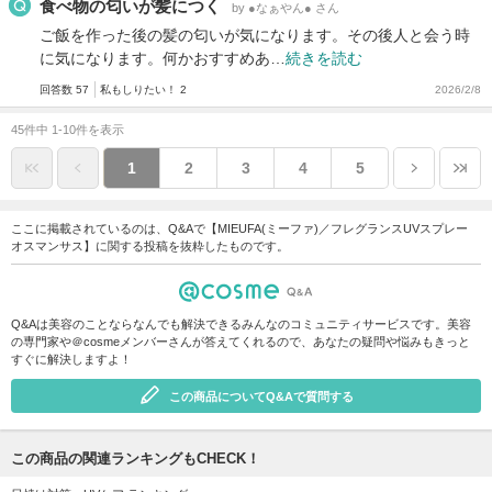
食べ物の匂いが髪につく
by ●なぁやん● さん
ご飯を作った後の髪の匂いが気になります。その後人と会う時
に気になります。何かおすすめあ…
続きを読む
回答数 57
私もしりたい！ 2
2026/2/8
45件中 1-10件を表示
1
2
3
4
5
ここに掲載されているのは、Q&Aで【MIEUFA(ミーファ)／フレグランスUVスプレー
オスマンサス】に関する投稿を抜粋したものです。
Q&Aは美容のことならなんでも解決できるみんなのコミュニティサービスです。美容
の専門家や＠cosmeメンバーさんが答えてくれるので、あなたの疑問や悩みもきっと
すぐに解決しますよ！
この商品についてQ&Aで質問する
この商品の関連ランキングもCHECK！