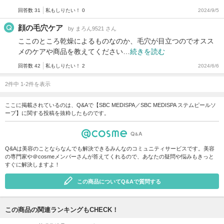
回答数 31
私もしりたい！ 0
2024/9/5
顔の毛穴ケア
by まろん9521 さん
ここのところ乾燥によるものなのか、毛穴が目立つのでオスス
メのケアや商品を教えてください…
続きを読む
回答数 42
私もしりたい！ 2
2024/6/6
2件中 1-2件を表示
ここに掲載されているのは、Q&Aで【SBC MEDISPA／SBC MEDISPA ステムピールソ
ープ】に関する投稿を抜粋したものです。
Q&Aは美容のことならなんでも解決できるみんなのコミュニティサービスです。美容
の専門家や＠cosmeメンバーさんが答えてくれるので、あなたの疑問や悩みもきっと
すぐに解決しますよ！
この商品についてQ&Aで質問する
この商品の関連ランキングもCHECK！