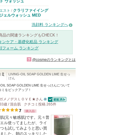
のお知らせがあ
ド ウォッシュ
ります
クラリファイイング
エスト
/
ジェルウォッシュ MED
洗顔料 ランキングへ
商品の関連ランキングもCHECK！
キンケア・基礎化粧品 ランキング
顔フォーム ランキング
?
@cosmeのランキングとは
コミ
LIVING-OIL SOAP GOLDEN LIME 生せっ
けん
G-OIL SOAP GOLDEN LIME 生せっけん
について
コミをピックアップ！
ガメノデスＬＯＶＥ★
さん
認証済
33歳 / 混合肌
クチコミ投稿
10
265
件
7
購入品
人
肌(元々敏感肌)です。元々普
以
エル使ってましたが、ライ
上
つも試してみようと思い買
の
ました。朝のスッキリした