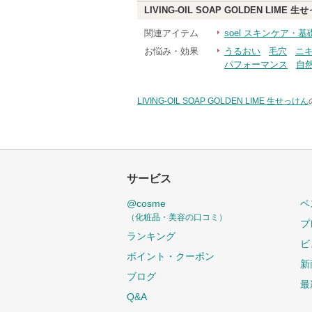
LIVING-OIL SOAP GOLDEN LIME 
関連アイテム
soel スキンケア・
お悩み・効果
うるおい
毛穴
ニ
パフォーマンス
自
LIVING-OIL SOAP GOLDEN LIME 生せっけん
サービス
@cosme
ベ
（化粧品・美容の口コミ）
プ
ランキング
ビ
ポイント・クーポン
新
ブログ
最
Q&A