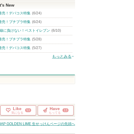
t's New
発売！デパコス特集
(6/24)
発売！プチプラ特集
(6/24)
線に負けない！ベストイレブン
(6/10)
発売！プチプラ特集
(5/28)
発売！デパコス特集
(5/27)
もっとみる
Like
Have
53
13
気になる
もってる
 SOAP GOLDEN LIME 生せっけん
ページの先頭へ