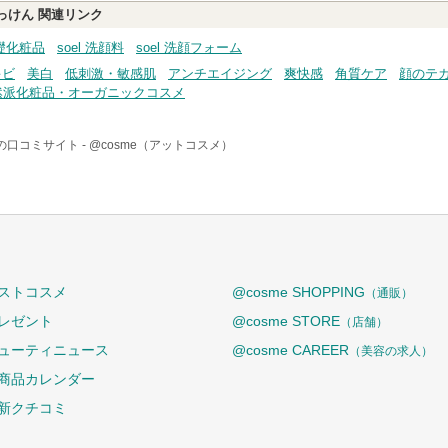
生せっけん
関連リンク
基礎化粧品
soel 洗顔料
soel 洗顔フォーム
キビ
美白
低刺激・敏感肌
アンチエイジング
爽快感
角質ケア
顔のテ
然派化粧品・オーガニックコスメ
の口コミサイト -
@cosme（アットコスメ）
ストコスメ
@cosme SHOPPING
（通販）
レゼント
@cosme STORE
（店舗）
ューティニュース
@cosme CAREER
（美容の求人）
商品カレンダー
新クチコミ