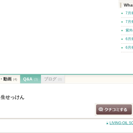
Wha
7月
7月
紫外
6月
6月
・動画
Q&A
ブログ
(4)
(3)
(0)
IME 生せっけん
クチコミする
LIVING-OIL