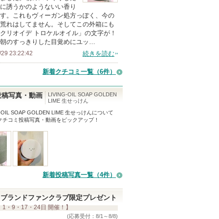
に誘うかのようないい香り
メ
す。これもヴィーガン処方っぽく、今の
ン
荒れはしてません。そしてこの外箱にも
バ
クリオイデ トロケルオイル」の文字が！
朝のすっきりした目覚めにユッ…
ー
/29 23:22:42
続きを読む
に
お
新着クチコミ一覧
（6件）
気
に
LIVING-OIL SOAP GOLDEN
投稿写真・動画
LIME 生せっけん
入
G-OIL SOAP GOLDEN LIME 生せっけん
について
り
クチコミ投稿写真・動画をピックアップ！
登
録
さ
れ
て
新着投稿写真一覧（4件）
い
ま
ブランドファンクラブ限定プレゼント
 1・9・17・24日 開催！】
す
(応募受付：8/1～8/8)