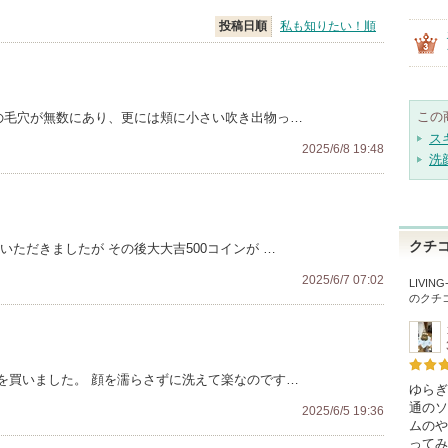
投稿日順
私も知りたい！順
この
りの毛穴が無数にあり、更には頬に小さい吹き出物っ…
ス
2025/6/8 19:48
洗
クチ
いただきましたが その後大大吉500コインが …
2025/6/7 07:02
LIVIN
のクチ
を買いました。 顔を濡らさずに洗えて楽なのです…
ゆらぎ
通のソ
2025/6/5 19:36
ムのや
ってみ