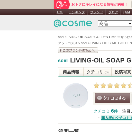
おトクにキレイになる情報が満載！
TOP
ランキング
ブランド
ブログ
Q&A
soel / LIVING-OIL SOAP GOLDEN LIME 生せ
アットコスメ
>
soel
>
LIVING-OIL SOAP GOLD
このブランドの情報を
LIVING-OIL SOA
soel
見る
商品情報
クチコミ
投稿写真
(6)
クチコミする
6
クチコミ
件
注目
購入者のクチコミ
質問一覧