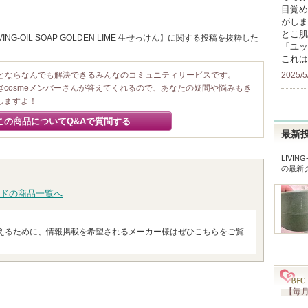
目覚め
がしま
とこ肌
ING-OIL SOAP GOLDEN LIME 生せっけん】に関する投稿を抜粋した
「ユッ
これは
2025/5
ことならなんでも解決できるみんなのコミュニティサービスです。
@cosmeメンバーさんが答えてくれるので、あなたの疑問や悩みもき
しますよ！
この商品についてQ&Aで質問する
最新
LIVIN
の最新
ドの商品一覧へ
えるために、情報掲載を希望されるメーカー様はぜひこちらをご覧
【毎月