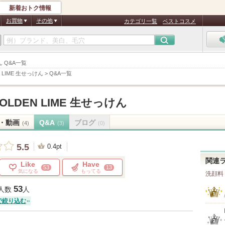
新着おトク情報
お買物
その他
カテゴリ一覧
ベストコスメ
っけん Q&A一覧
EN LIME 生せっけん
>
Q&A一覧
P GOLDEN LIME 生せっけん
・動画
Q&A
ブログ
(4)
(3)
(0)
5.5
0.4pt
関連
Like
Have
53
13
気になる
もってる
洗顔料
53
人数
人
で絞り込む