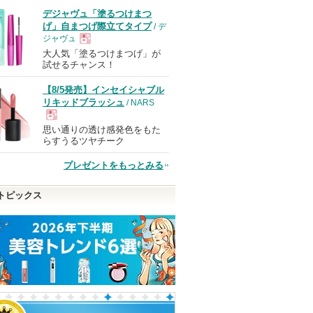
デジャヴュ「塗るつけまつ
げ」自まつげ際立てタイプ
/ デ
ジャヴュ
大人気「塗るつけまつげ」が
現
試せるチャンス！
【8/5発売】インセイシャブル
品
リキッドブラッシュ
/ NARS
思い通りの透け感発色をもた
現
らすうるツヤチーク
プレゼントをもっとみる
品
トピックス