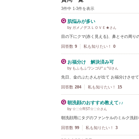
3件中 1-3件を表示
肌悩みが多い
by ガメノデスＬＯＶＥ★
さん
目の下にクマ(赤く見える)、鼻とその周
回答数
9
私も知りたい！
0
お福分け 解決済み可
by もふもふワンコU^ェ^U
さん
先日、金のぶたさんが出て お福分けさせて
回答数
284
私も知りたい！
15
朝洗顔のおすすめ教えて♪♪
by ☆:::☆RST☆:::☆
さん
朝洗顔用にタグのファンケルのミルク洗顔
回答数
99
私も知りたい！
3