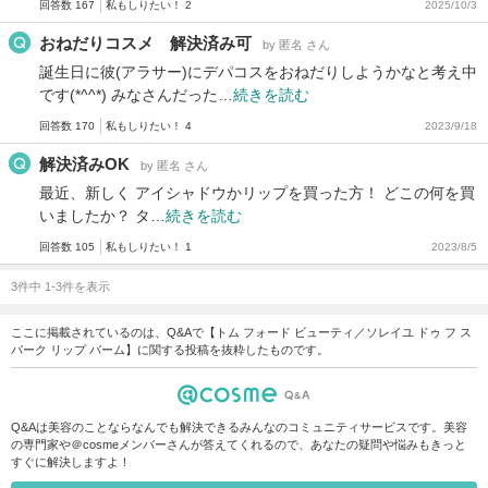
回答数 167
私もしりたい！ 2
2025/10/3
おねだりコスメ 解決済み可
by 匿名 さん
誕生日に彼(アラサー)にデパコスをおねだりしようかなと考え中
です(*^^*) みなさんだった…
続きを読む
回答数 170
私もしりたい！ 4
2023/9/18
解決済みOK
by 匿名 さん
最近、新しく アイシャドウかリップを買った方！ どこの何を買
いましたか？ タ…
続きを読む
回答数 105
私もしりたい！ 1
2023/8/5
3件中 1-3件を表示
ここに掲載されているのは、Q&Aで【トム フォード ビューティ／ソレイユ ドゥ フ ス
パーク リップ バーム】に関する投稿を抜粋したものです。
Q&Aは美容のことならなんでも解決できるみんなのコミュニティサービスです。美容
の専門家や＠cosmeメンバーさんが答えてくれるので、あなたの疑問や悩みもきっと
すぐに解決しますよ！