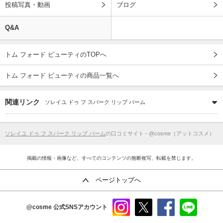
投稿写真・動画
ブログ
Q&A
トム フォード ビューティのTOPへ
トム フォード ビューティの商品一覧へ
関連リンク
ソレイユ ドゥ フ スパーク リップ バーム
ソレイユ ドゥ フ スパーク リップ バーム
の口コミサイト - @cosme（アットコスメ）
掲載の情報・画像など、すべてのコンテンツの無断複写、転載を禁じます。
ページトップへ
@cosme
公式SNSアカウント
instag
x
faceb
line