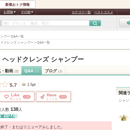
新着おトク情報
お買物
その他
カテゴリ一覧
ベストコスメ
ャンプー Q&A一覧
ッドクレンズ シャンプー
>
Q&A一覧
オ ヘッドクレンズ シャンプー
真・動画
Q&A
ブログ
(2)
(2)
(1)
5.7
1.5pt
関連
Like
Have
138
203
気になる
もってる
シャン
138
目人数
人
で絞り込む
産終了・またはリニューアルしました。