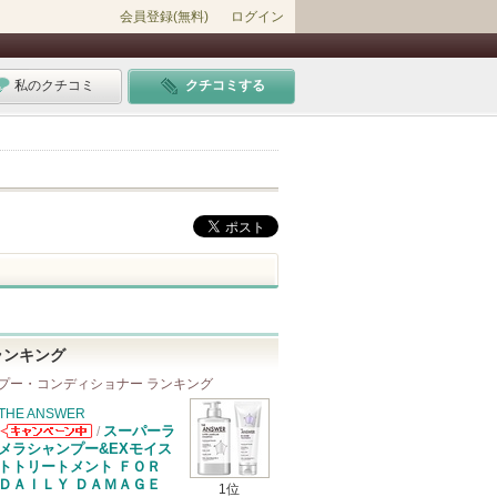
会員登録(無料)
ログイン
私のクチコミ
クチコミする
ランキング
プー・コンディショナー ランキング
THE ANSWER
スーパーラ
/
THE ANSWER
メラシャンプー&EXモイス
からのお知らせ
トトリートメント ＦＯＲ
があります
ＤＡＩＬＹ ＤＡＭＡＧＥ
1位