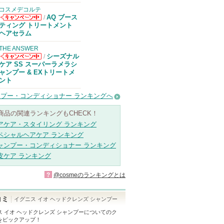
コスメデコルテ
AQ ブース
/
コスメデコルテ
ティング トリートメント
からのお知らせ
ヘアセラム
があります
THE ANSWER
シーズナル
/
THE ANSWER
ケア SS スーパーラメラシ
からのお知らせ
ャンプー & EXトリートメ
があります
ント
プー・コンディショナー ランキングへ
商品の関連ランキングもCHECK！
アケア・スタイリング ランキング
ペシャルヘアケア ランキング
ャンプー・コンディショナー ランキング
皮ケア ランキング
?
@cosmeのランキングとは
コミ
イグニス イオ ヘッドクレンズ シャンプー
ス イオ ヘッドクレンズ シャンプー
についてのク
をピックアップ！