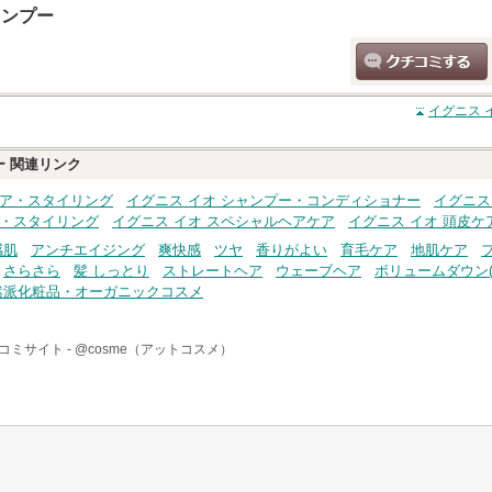
ャンプー
クチコミする
イグニス 
ー
関連リンク
ケア・スタイリング
イグニス イオ シャンプー・コンディショナー
イグニス
ア・スタイリング
イグニス イオ スペシャルヘアケア
イグニス イオ 頭皮ケ
感肌
アンチエイジング
爽快感
ツヤ
香りがよい
育毛ケア
地肌ケア
さらさら
髪 しっとり
ストレートヘア
ウェーブヘア
ボリュームダウン(
然派化粧品・オーガニックコスメ
コミサイト -
@cosme（アットコスメ）