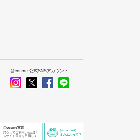
@cosme 公式SNSアカウント
instagram
x
facebook
line
@cosme宣言
@cosmeの
安心してご利用いただけ
ミカエルって？
るサイト運営を目指して