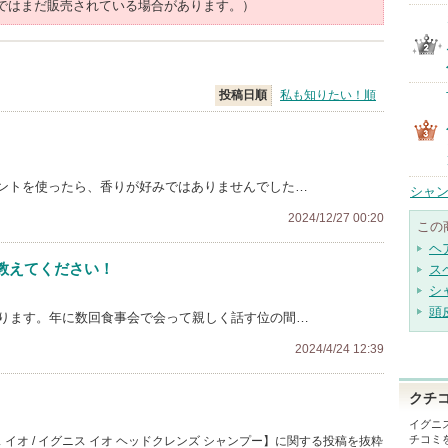
ではまだ販売されている場合があります。）
投稿日順
私も知りたい！順
ントを使ったら、香りが好みではありませんでした…
シャン
2024/12/27 00:20
この
ヘ
教えてください！
ス
シ
頭
贈ります。年に数回食事会で会って親しく話す位の間…
2024/4/24 12:39
クチ
イグニ
チコミ
イオ / イグニス イオ ヘッドクレンズ シャンプー】に関する投稿を抜粋