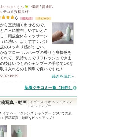
shocosme
さん
40歳 / 普通肌
クチコミ投稿
93
件
5
6
購入品
リピート
人
から直接細く出せるので、
以
ところに塗布しやすいとこ
上
し！頭皮全体をマッサージ
の
うに洗い、よくすすぐだけ
皮のスッキリ感がすごい。
メ
かなフローラルハーブの香りも爽快感を
ン
くれて、気持ちまでリフレッシュできま
バ
の後はいつものシャンプーの手順でOKな
取り入れるのも簡単で良いですね！
ー
/2 07:39:39
続きを読む
に
お
新着クチコミ一覧
（16件）
気
に
イグニス イオ ヘッドクレン
投稿写真・動画
ズ シャンプー
入
ス イオ ヘッドクレンズ シャンプー
についての最
り
コミ投稿写真・動画をピックアップ！
登
録
さ