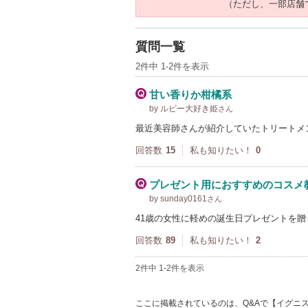
（ただし、一部店舗
質問一覧
2件中 1-2件を表示
甘い香りか柑橘系
by ルビー大好き姫
さん
最近美容師さんが紹介していたトリートメ
回答数
15
私も知りたい！
0
プレゼント用におすすめのコスメ
by sunday0161
さん
41歳の女性に軽めの誕生日プレゼントを
回答数
89
私も知りたい！
2
2件中 1-2件を表示
ここに掲載されているのは、Q&Aで【イグニス 