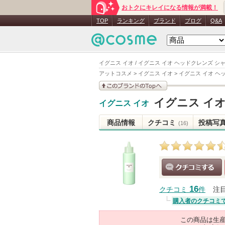
おトクにキレイになる情報が満載！
TOP
ランキング
ブランド
ブログ
Q&A
イグニス イオ / イグニス イオ ヘッドクレンズ シ
アットコスメ
>
イグニス イオ
>
イグニス イオ ヘ
このブランドの情報を
イグニス イ
イグニス イオ
見る
商品情報
クチコミ
投稿写
(16)
クチコミする
16
クチコミ
件
注
購入者のクチコミ
この商品は生