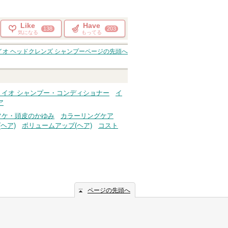
Like
Have
138
203
気になる
もってる
イオ ヘッドクレンズ シャンプー
ページの先頭へ
 イオ シャンプー・コンディショナー
イ
ア
フケ・頭皮のかゆみ
カラーリングケア
ヘア)
ボリュームアップ(ヘア)
コスト
ページの先頭へ