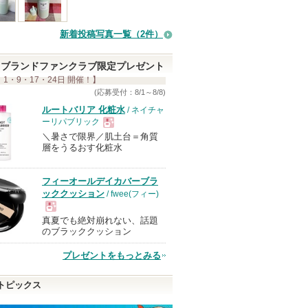
れ
て
新着投稿写真一覧（2件）
い
ま
ブランドファンクラブ限定プレゼント
 1・9・17・24日 開催！】
す
(応募受付：8/1～8/8)
ルートバリア 化粧水
/ ネイチャ
ーリパブリック
＼暑さで限界／肌土台＝角質
現
層をうるおす化粧水
品
フィーオールデイカバーブラ
ッククッション
/ fwee(フィー)
真夏でも絶対崩れない、話題
現
のブラッククッション
プレゼントをもっとみる
品
トピックス