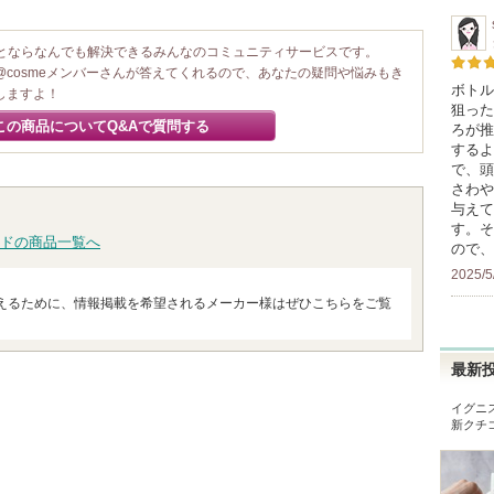
ことならなんでも解決できるみんなのコミュニティサービスです。
@cosmeメンバーさんが答えてくれるので、あなたの疑問や悩みもき
ボトル
しますよ！
狙った
この商品についてQ&Aで質問する
ろが推
するよ
で、頭
さわや
与えて
す。そ
ドの商品一覧へ
ので、
2025/5
えるために、情報掲載を希望されるメーカー様はぜひこちらをご覧
最新
イグニ
新クチ