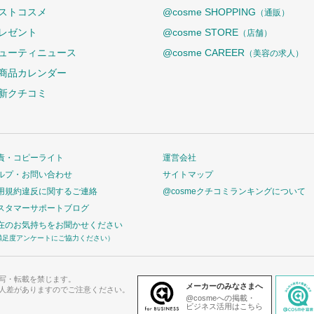
ストコスメ
@cosme SHOPPING
（通販）
レゼント
@cosme STORE
（店舗）
ューティニュース
@cosme CAREER
（美容の求人）
商品カレンダー
新クチコミ
責・コピーライト
運営会社
ルプ・お問い合わせ
サイトマップ
用規約違反に関するご連絡
@cosmeクチコミランキングについて
スタマーサポートブログ
在のお気持ちをお聞かせください
満足度アンケートにご協力ください）
写・転載を禁じます。
メーカーのみなさまへ
人差がありますのでご注意ください。
@cosmeへの掲載・
ビジネス活用はこちら