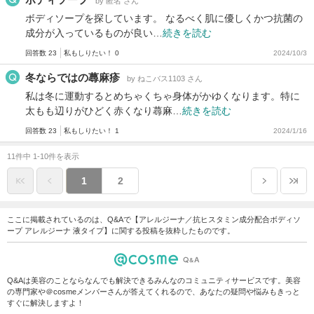
by 匿名 さん
ボディソープを探しています。 なるべく肌に優しくかつ抗菌の
成分が入っているものが良い…
続きを読む
回答数 23
私もしりたい！ 0
2024/10/3
冬ならではの蕁麻疹
by ねこバス1103 さん
私は冬に運動するとめちゃくちゃ身体がかゆくなります。特に
太もも辺りがひどく赤くなり蕁麻…
続きを読む
回答数 23
私もしりたい！ 1
2024/1/16
11件中 1-10件を表示
1
2
ここに掲載されているのは、Q&Aで【アレルジーナ／抗ヒスタミン成分配合ボディソ
ープ アレルジーナ 液タイプ】に関する投稿を抜粋したものです。
Q&Aは美容のことならなんでも解決できるみんなのコミュニティサービスです。美容
の専門家や＠cosmeメンバーさんが答えてくれるので、あなたの疑問や悩みもきっと
すぐに解決しますよ！