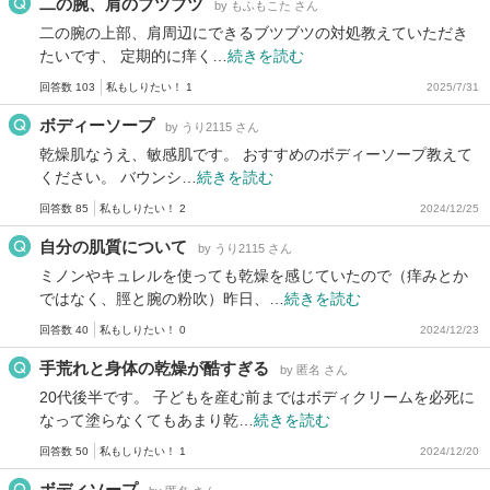
二の腕、肩のブツブツ
by もふもこた さん
二の腕の上部、肩周辺にできるブツブツの対処教えていただき
たいです、 定期的に痒く…
続きを読む
回答数 103
私もしりたい！ 1
2025/7/31
ボディーソープ
by うり2115 さん
乾燥肌なうえ、敏感肌です。 おすすめのボディーソープ教えて
ください。 バウンシ…
続きを読む
回答数 85
私もしりたい！ 2
2024/12/25
自分の肌質について
by うり2115 さん
ミノンやキュレルを使っても乾燥を感じていたので（痒みとか
ではなく、脛と腕の粉吹）昨日、…
続きを読む
回答数 40
私もしりたい！ 0
2024/12/23
手荒れと身体の乾燥が酷すぎる
by 匿名 さん
20代後半です。 子どもを産む前まではボディクリームを必死に
なって塗らなくてもあまり乾…
続きを読む
回答数 50
私もしりたい！ 1
2024/12/20
ボディソープ