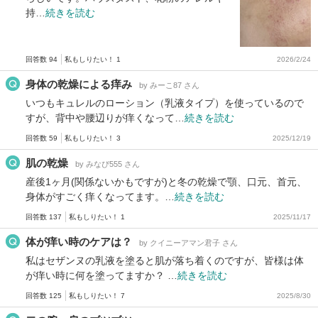
持…
続きを読む
回答数 94
私もしりたい！ 1
2026/2/24
身体の乾燥による痒み
by みーこ87 さん
いつもキュレルのローション（乳液タイプ）を使っているので
すが、背中や腰辺りが痒くなって…
続きを読む
回答数 59
私もしりたい！ 3
2025/12/19
肌の乾燥
by みなぴ555 さん
産後1ヶ月(関係ないかもですが)と冬の乾燥で顎、口元、首元、
身体がすごく痒くなってます。…
続きを読む
回答数 137
私もしりたい！ 1
2025/11/17
体が痒い時のケアは？
by クイニーアマン君子 さん
私はセザンヌの乳液を塗ると肌が落ち着くのですが、皆様は体
が痒い時に何を塗ってますか？ …
続きを読む
回答数 125
私もしりたい！ 7
2025/8/30