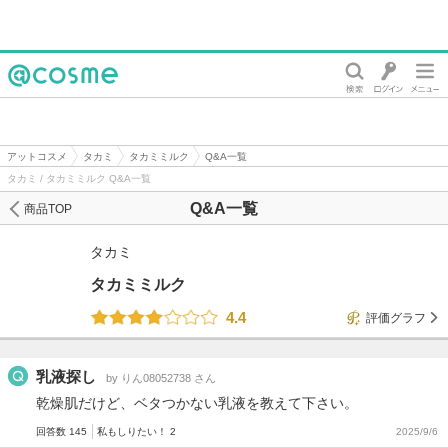
@cosme
アットコスメ
タカミ
タカミミルク
Q&A一覧
タカミ / タカミミルク Q&A一覧
Q&A一覧
商品TOP
タカミ
タカミミルク
4.4
評価グラフ
乳液探し
by りん08052738 さん
乾燥肌だけど、ベタつかない乳液を教えて下さい。
回答数 145
私もしりたい！ 2
2025/9/6