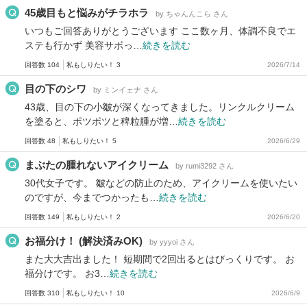
45歳目もと悩みがチラホラ
by ちゃんんこら さん
いつもご回答ありがとうございます ここ数ヶ月、体調不良でエ
ステも行かず 美容サボっ…
続きを読む
回答数 104
私もしりたい！ 3
2026/7/14
目の下のシワ
by ミンイェナ さん
43歳、目の下の小皺が深くなってきました。リンクルクリーム
を塗ると、ポツポツと稗粒腫が増…
続きを読む
回答数 48
私もしりたい！ 5
2026/6/29
まぶたの腫れないアイクリーム
by rumi3292 さん
30代女子です。 皺などの防止のため、アイクリームを使いたい
のですが、今までつかったも…
続きを読む
回答数 149
私もしりたい！ 2
2026/6/20
お福分け！ (解決済みOK)
by yyyoi さん
また大大吉出ました！ 短期間で2回出るとはびっくりです。 お
福分けです。 お3…
続きを読む
回答数 310
私もしりたい！ 10
2026/6/9