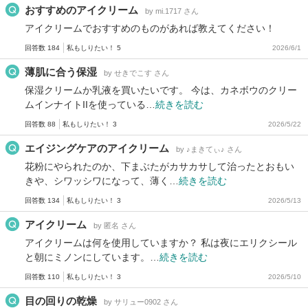
おすすめのアイクリーム
by mi.1717 さん
アイクリームでおすすめのものがあれば教えてください！
回答数 184
私もしりたい！ 5
2026/6/1
薄肌に合う保湿
by せきでこす さん
保湿クリームか乳液を買いたいです。 今は、カネボウのクリー
ムインナイトIIを使っている…
続きを読む
回答数 88
私もしりたい！ 3
2026/5/22
エイジングケアのアイクリーム
by ♪まきてぃ♪ さん
花粉にやられたのか、下まぶたがカサカサして治ったとおもい
きや、シワッシワになって、薄く…
続きを読む
回答数 134
私もしりたい！ 3
2026/5/13
アイクリーム
by 匿名 さん
アイクリームは何を使用していますか？ 私は夜にエリクシール
と朝にミノンにしています。…
続きを読む
回答数 110
私もしりたい！ 3
2026/5/10
目の回りの乾燥
by サリュー0902 さん