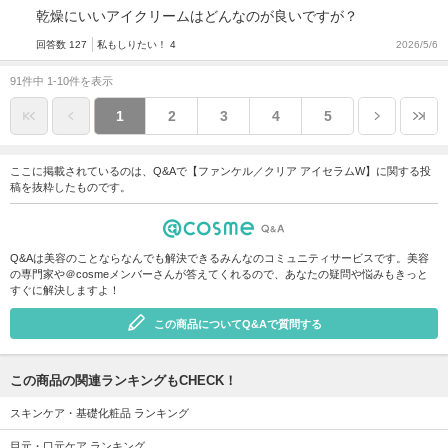
乾燥にいいアイクリームはどんなのが良いですが？
回答数 127
私もしりたい！ 4
2026/5/6
91件中 1-10件を表示
1
2
3
4
5
ここに掲載されているのは、Q&Aで【ファンケル／クリア アイセラムW】に関する投
稿を抜粋したものです。
Q&Aは美容のことならなんでも解決できるみんなのコミュニティサービスです。美容
の専門家や＠cosmeメンバーさんが答えてくれるので、あなたの疑問や悩みもきっと
すぐに解決しますよ！
この商品についてQ&Aで質問する
この商品の関連ランキングもCHECK！
スキンケア・基礎化粧品 ランキング
目元・口元ケア ランキング