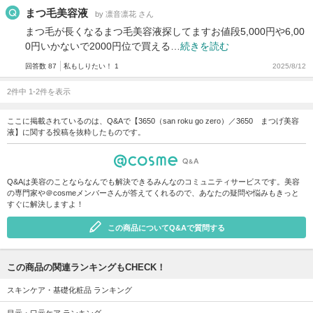
まつ毛美容液
by 凛音凛花 さん
まつ毛が長くなるまつ毛美容液探してますお値段5,000円や6,00
0円いかないで2000円位で買える…
続きを読む
回答数 87
私もしりたい！ 1
2025/8/12
2件中 1-2件を表示
ここに掲載されているのは、Q&Aで【3650（san roku go zero）／3650 まつげ美容
液】に関する投稿を抜粋したものです。
Q&Aは美容のことならなんでも解決できるみんなのコミュニティサービスです。美容
の専門家や＠cosmeメンバーさんが答えてくれるので、あなたの疑問や悩みもきっと
すぐに解決しますよ！
この商品についてQ&Aで質問する
この商品の関連ランキングもCHECK！
スキンケア・基礎化粧品 ランキング
目元・口元ケア ランキング