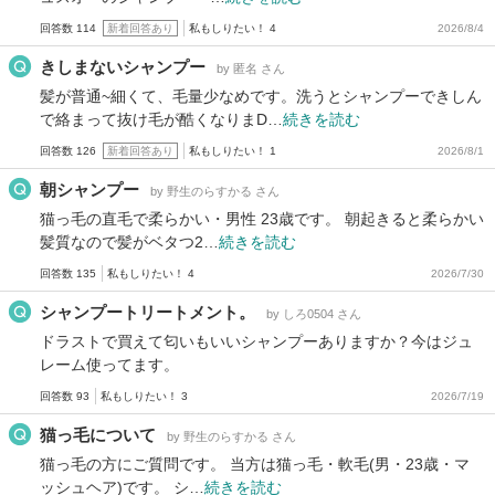
回答数 114
新着回答あり
私もしりたい！ 4
2026/8/4
きしまないシャンプー
by 匿名 さん
髪が普通~細くて、毛量少なめです。洗うとシャンプーできしん
で絡まって抜け毛が酷くなりまD…
続きを読む
回答数 126
新着回答あり
私もしりたい！ 1
2026/8/1
朝シャンプー
by 野生のらすかる さん
猫っ毛の直毛で柔らかい・男性 23歳です。 朝起きると柔らかい
髪質なので髪がベタつ2…
続きを読む
回答数 135
私もしりたい！ 4
2026/7/30
シャンプートリートメント。
by しろ0504 さん
ドラストで買えて匂いもいいシャンプーありますか？今はジュ
レーム使ってます。
回答数 93
私もしりたい！ 3
2026/7/19
猫っ毛について
by 野生のらすかる さん
猫っ毛の方にご質問です。 当方は猫っ毛・軟毛(男・23歳・マ
ッシュヘア)です。 シ…
続きを読む