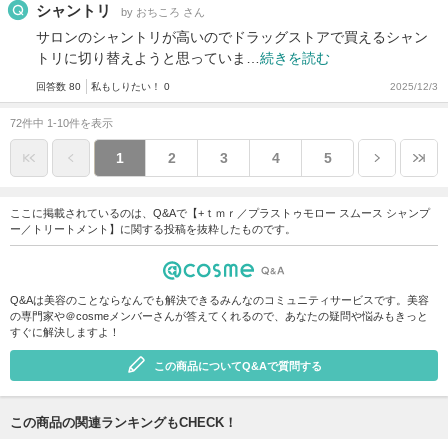
シャントリ
by おちころ さん
サロンのシャントリが高いのでドラッグストアで買えるシャン
トリに切り替えようと思っていま…
続きを読む
回答数 80
私もしりたい！ 0
2025/12/3
72件中 1-10件を表示
1
2
3
4
5
ここに掲載されているのは、Q&Aで【+ｔｍｒ／プラストゥモロー スムース シャンプ
ー／トリートメント】に関する投稿を抜粋したものです。
Q&Aは美容のことならなんでも解決できるみんなのコミュニティサービスです。美容
の専門家や＠cosmeメンバーさんが答えてくれるので、あなたの疑問や悩みもきっと
すぐに解決しますよ！
この商品についてQ&Aで質問する
この商品の関連ランキングもCHECK！