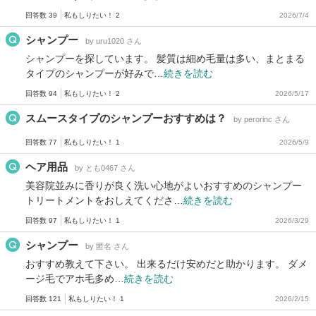
回答数 39
私もしりたい！ 2
2026/7/4
シャンプー
by uru1020 さん
シャンプーを探しています。 髪質は細め毛量は多い、まとまる
タイプのシャンプーが好みで…
続きを読む
回答数 94
私もしりたい！ 2
2026/5/17
スムースタイプのシャンプーおすすめは？
by perorinc さん
回答数 77
私もしりたい！ 1
2026/5/9
ヘア用品
by とも0467 さん
美容院並みに香りが良く洗い心地がよいおすすめのシャンプー
トリートメントをおしえてくださ…
続きを読む
回答数 97
私もしりたい！ 1
2026/3/29
シャンプー
by 匿名 さん
おすすめ教えて下さい。 出来るだけ安めだと助かります。 ダメ
ージ毛でアホ毛多め…
続きを読む
回答数 121
私もしりたい！ 1
2026/2/15