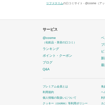
リファスリム
の口コミサイト -
@cosme（ア
サービス
@cosme
ベ
（化粧品・美容の口コミ）
プ
ランキング
ビ
ポイント・クーポン
新
ブログ
最
Q&A
プレミアム会員とは
免
利用規約
ヘ
個人情報の取扱いについて
利
クッキー（cookie）等利用ポリシー
カ