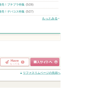
発売！プチプラ特集
(5/28)
発売！デパコス特集
(5/27)
もっとみる
Have
5
もってる
ショッピングサイト
リファスリム
ページの先頭へ
へ