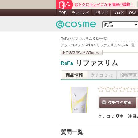
おトクにキレイになる情報が満載！
TOP
ランキング
ブランド
ブログ
Q&A
ReFa / リファスリム Q&A一覧
アットコスメ
>
ReFa
>
リファスリム
>
Q&A一覧
このブランドの情報を
リファスリム
ReFa
見る
商品情報
クチコミ
投稿写真
(0)
クチコミする
0
クチコミ
件
注目
質問一覧