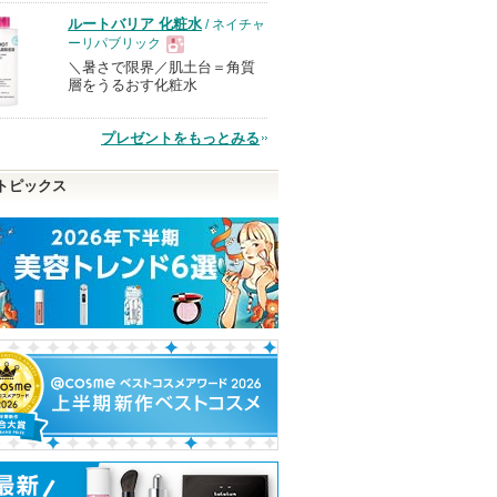
品
ルートバリア 化粧水
/ ネイチャ
ーリパブリック
＼暑さで限界／肌土台＝角質
現
層をうるおす化粧水
品
プレゼントをもっとみる
トピックス