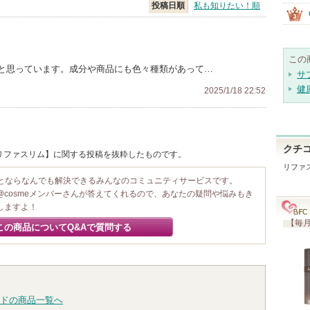
投稿日順
私も知りたい！順
この
と思っています。成分や商品にも色々種類があって…
サ
健
2025/1/18 22:52
クチ
/ リファスリム】に関する投稿を抜粋したものです。
リファ
ことならなんでも解決できるみんなのコミュニティサービスです。
@cosmeメンバーさんが答えてくれるので、あなたの疑問や悩みもき
しますよ！
【毎月
この商品についてQ&Aで質問する
ドの商品一覧へ