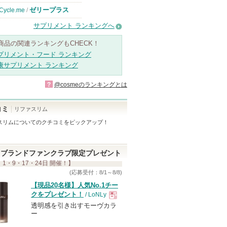
ゼリープラス
Cycle.me
/
サプリメント ランキングへ
商品の関連ランキングもCHECK！
プリメント・フード ランキング
康サプリメント ランキング
?
@cosmeのランキングとは
コミ
リファスリム
スリム
についてのクチコミをピックアップ！
ブランドファンクラブ限定プレゼント
 1・9・17・24日 開催！】
(応募受付：8/1～8/8)
【現品20名様】人気No.1チー
クをプレゼント！
/ LoNLy
透明感を引き出すモーヴカラ
現
ー