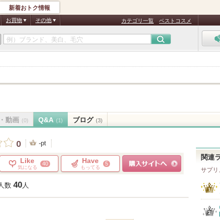
新着おトク情報
お買物
その他
カテゴリ一覧
ベストコスメ
・動画
Q&A
ブログ
(0)
(1)
(3)
0
-pt
関連
Like
Have
40
5
気になる
もってる
サプリ
ショッピングサイトへ
40
人数
人