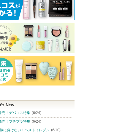
t's New
発売！デパコス特集
(6/24)
発売！プチプラ特集
(6/24)
線に負けない！ベストイレブン
(6/10)