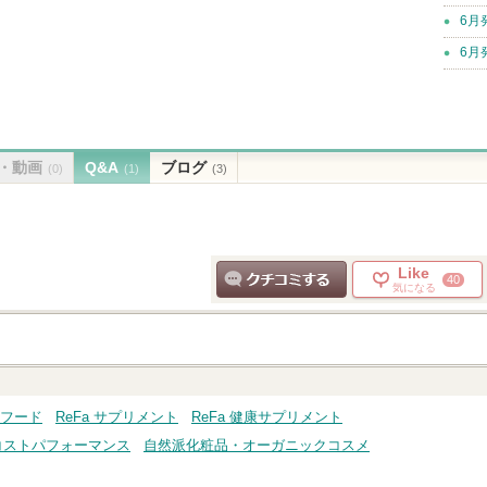
6月
6月
・動画
Q&A
ブログ
(0)
(1)
(3)
Like
40
気になる
クチコミする
・フード
ReFa サプリメント
ReFa 健康サプリメント
コストパフォーマンス
自然派化粧品・オーガニックコスメ