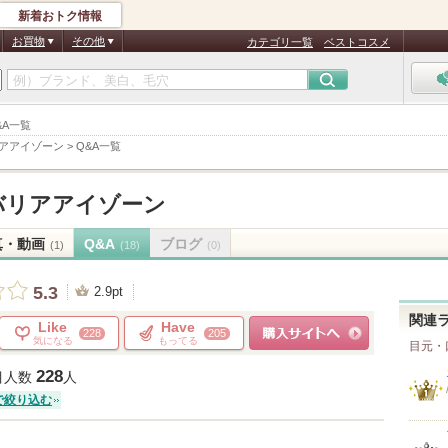
新着おトク情報
お買物
その他
カテゴリ一覧
ベストコスメ
&A一覧
アアイゾーン
>
Q&A一覧
バリアアイゾーン
真・動画
Q&A
ブログ
(1)
(18)
(0)
5.3
2.9pt
関連
Like
Have
228
205
気になる
もってる
目元・
ショッピングサイトへ
228
目人数
人
で絞り込む