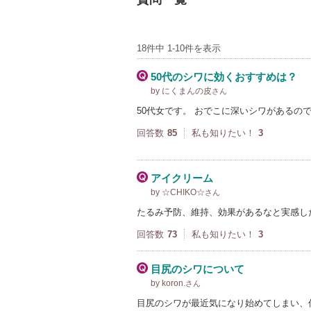
18件中 1-10件を表示
50代のシワに効くおすすめは？
by にくまんの皮
さん
50代女です。 おでこに深いシワがあるの
回答数
85
私も知りたい！
3
アイクリーム
by ☆CHIKO☆
さん
たるみ予防、維持、効果があるなと実感し
回答数
73
私も知りたい！
3
目尻のシワについて
by koron.
さん
目尻のシワが最近気になり始めてしまい、