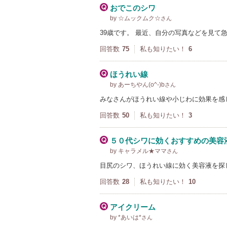
おでこのシワ
by ☆ムックムク☆
さん
39歳です。 最近、自分の写真などを見て
回答数
75
私も知りたい！
6
ほうれい線
by あーちやん(o^-)b
さん
みなさんがほうれい線や小じわに効果を感
回答数
50
私も知りたい！
3
５０代シワに効くおすすめの美容
by キャラメル★ママ
さん
目尻のシワ、ほうれい線に効く美容液を探
回答数
28
私も知りたい！
10
アイクリーム
by *あいは*
さん