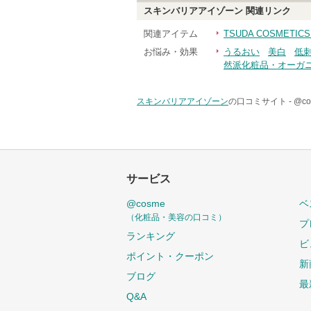
スキンバリアアイゾーン
関連リンク
関連アイテム
TSUDA COSMET
お悩み・効果
うるおい
美白
低
然派化粧品・オーガ
スキンバリアアイゾーン
の口コミサイト -
@c
サービス
@cosme
ベ
（化粧品・美容の口コミ）
プ
ランキング
ビ
ポイント・クーポン
新
ブログ
最
Q&A