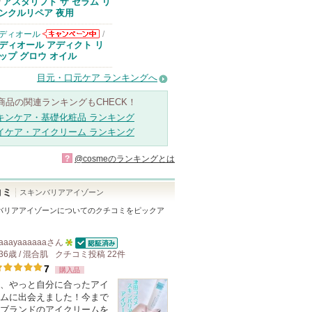
アスタリフトか
アスタリフト ザ セラム リ
/
らのお知らせが
ンクルリペア 夜用
あります
ディオール
/
ディオールから
ディオール アディクト リ
のお知らせがあ
ップ グロウ オイル
ります
目元・口元ケア ランキングへ
商品の関連ランキングもCHECK！
キンケア・基礎化粧品 ランキング
イケア・アイクリーム ランキング
?
@cosmeのランキングとは
コミ
スキンバリアアイゾーン
バリアアイゾーン
についてのクチコミをピックア
aaayaaaaaa
さん
認証済
36歳 / 混合肌
クチコミ投稿
5
22
件
7
購入品
人
、やっと自分に合ったアイ
以
ムに出会えました！今まで
上
ブランドのアイクリームを