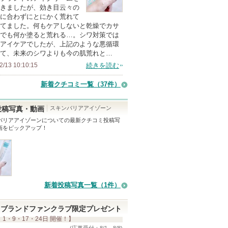
の
きましたが、効き目云々の
に合わずにとにかく荒れて
メ
てました。何もケアしないと乾燥でカサ
ン
でも何か塗ると荒れる…。シワ対策では
バ
アイケアでしたが、上記のような悪循環
て、未来のシワよりも今の肌荒れと…
ー
2/13 10:10:15
続きを読む
に
お
新着クチコミ一覧
（37件）
気
に
スキンバリアアイゾーン
投稿写真・動画
入
バリアアイゾーン
についての最新クチコミ投稿写
画をピックアップ！
り
登
録
さ
れ
新着投稿写真一覧（1件）
て
い
ブランドファンクラブ限定プレゼント
ま
 1・9・17・24日 開催！】
す
(応募受付：8/1～8/8)