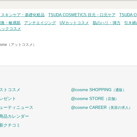
ICS スキンケア・基礎化粧品
TSUDA COSMETICS 目元・口元ケア
TSUDA
刺激・敏感肌
アンチエイジング
UVカットコスメ
肌のハリ・弾力
引き締
ニックコスメ
osme（アットコスメ）
ストコスメ
@cosme SHOPPING
（通販）
レゼント
@cosme STORE
（店舗）
ューティニュース
@cosme CAREER
（美容の求人）
商品カレンダー
新クチコミ