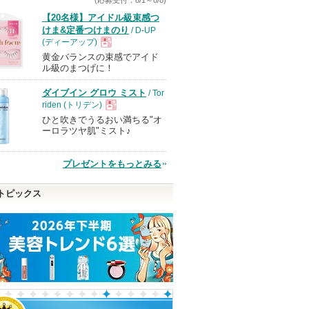
【20名様】アイドル級束感つ
けま&定番つけまのり
/ D-UP
(ディーアップ)
黄金バランスの束感でアイド
現
ル級のまつげに！
ダイブイン グロウ ミスト
/ Tor
品
riden (トリデン)
ひと吹きでうるおい満ちる"オ
現
ーロラツヤ肌"ミスト♪
品
プレゼントをもっとみる
トピックス