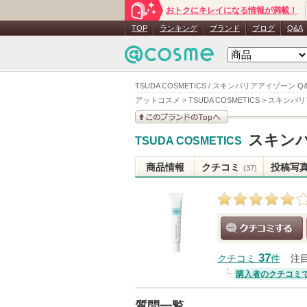
おトクにキレイになる情報が満載！
TOP
ランキング
ブランド
ブログ
Q&A
TSUDA COSMETICS / スキンバリアアイゾーン Q
アットコスメ
>
TSUDA COSMETICS
>
スキンバリ
このブランドの情報を
スキン
TSUDA COSMETICS
見る
商品情報
クチコミ
投稿写
(37)
クチコミする
37
クチコミ
件
注
購入者のクチコミ
質問一覧