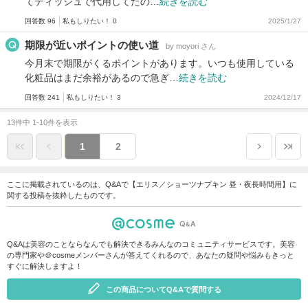
てティッシュで代用してたの…
続きを読む
回答数 96
私もしりたい！ 0
2025/1/27
期限が近いポイントの使い道
by moyori さん
今月末で期限がくるポイントがあります。いつも使用している
化粧品はまだ余裕があるので急ぎ…
続きを読む
回答数 241
私もしりたい！ 3
2024/12/17
13件中 1-10件を表示
1
2
ここに掲載されているのは、Q&Aで【エリス／ショーツナプキン 昼・夜長時間用】に
関する投稿を抜粋したものです。
Q&Aは美容のことならなんでも解決できるみんなのコミュニティサービスです。美容
の専門家や＠cosmeメンバーさんが答えてくれるので、あなたの疑問や悩みもきっと
すぐに解決しますよ！
この商品についてQ&Aで質問する