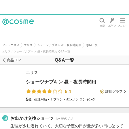
@cosme
アットコスメ
エリス
ショーツナプキン 昼・夜長時間用
Q&A一覧
エリス / ショーツナプキン 昼・夜長時間用 Q&A一覧
Q&A一覧
商品TOP
エリス
ショーツナプキン 昼・夜長時間用
5.4
評価グラフ
5
位
生理用品・ナプキン・タンポン
ランキング
お出かけ交換ショーツ
by 匿名 さん
生理が少し遅れていて、大切な予定の日が量が多い日になって