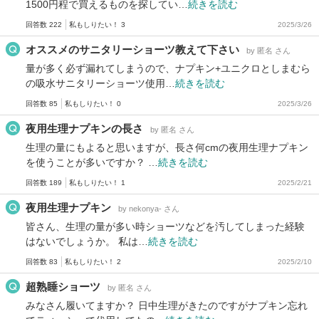
1500円程で買えるものを探してい…
続きを読む
回答数 222
私もしりたい！ 3
2025/3/26
オススメのサニタリーショーツ教えて下さい
by 匿名 さん
量が多く必ず漏れてしまうので、ナプキン+ユニクロとしまむら
の吸水サニタリーショーツ使用…
続きを読む
回答数 85
私もしりたい！ 0
2025/3/26
夜用生理ナプキンの長さ
by 匿名 さん
生理の量にもよると思いますが、長さ何cmの夜用生理ナプキン
を使うことが多いですか？ …
続きを読む
回答数 189
私もしりたい！ 1
2025/2/21
夜用生理ナプキン
by nekonya- さん
皆さん、生理の量が多い時ショーツなどを汚してしまった経験
はないでしょうか。 私は…
続きを読む
回答数 83
私もしりたい！ 2
2025/2/10
超熟睡ショーツ
by 匿名 さん
みなさん履いてますか？ 日中生理がきたのですがナプキン忘れ