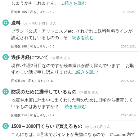
しまうかもしれません。 …
続きを読む
回答数 105
私もしりたい！ 2
2026/2/7
送料
by くろいシロシ さん
ブランド公式・アットコスメetc. それぞれに送料無料ラインが
設定されてはいるものの、そ…
続きを読む
回答数 198
私もしりたい！ 5
2026/1/31
過多月経について
by 匿名 さん
現在､生理2日目なのですが経血漏れが酷く悩んでいます… お恥
ずかしい話で申し訳ありません…
続きを読む
回答数 80
私もしりたい！ 4
2026/1/21
防災のために携帯しているもの
by 匿名 さん
地震や水害に外出中に出くわした時のために日頃から携帯して
いるものはありますか？ …
続きを読む
回答数 214
私もしりたい！ 2
2025/4/14
1500～1800円くらいで買えるもの
by しゅしP さん
こんにちは。3月末でポイントが失効になるので、＠cosme内で