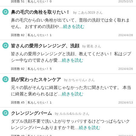
回答数 51
私もしりたい！ 0
2025/2/15
鼻の毛穴の角栓を取りたい！
by こあら3019 さん
鼻の毛穴から白い角栓が出ていて、普段の洗顔では全く取れま
せん。 おすすめの洗顔や…
続きを読む
回答数 82
私もしりたい！ 1
2024/4/28
皆さんの愛用クレンジング、洗顔
by 匿名 さん
皆さんの愛用クレンジングと洗顔、教えてください！ 私はジプ
シー中なので皆さんが愛…
続きを読む
回答数 92
私もしりたい！ 5
2024/4/26
肌が変わったスキンケア
by かちゃりん♪ さん
元々の肌がそんなに綺麗じゃなかった方に聞きたいです。 本当
に綺麗と褒められるほど…
続きを読む
回答数 45
私もしりたい！ 1
2024/4/13
クレンジングバーム
by ルルル&ルルル さん
ダブル洗顔不要で洗い上がりサッパリするけどつっぱらないク
レンジングバームありますか？乾…
続きを読む