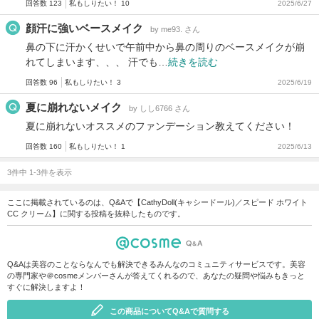
回答数 123
私もしりたい！ 10
2025/6/27
顔汗に強いベースメイク
by me93. さん
鼻の下に汗かくせいで午前中から鼻の周りのベースメイクが崩
れてしまいます、、、 汗でも…
続きを読む
回答数 96
私もしりたい！ 3
2025/6/19
夏に崩れないメイク
by しし6766 さん
夏に崩れないオススメのファンデーション教えてください！
回答数 160
私もしりたい！ 1
2025/6/13
3件中 1-3件を表示
ここに掲載されているのは、Q&Aで【CathyDoll(キャシードール)／スピード ホワイト
CC クリーム】に関する投稿を抜粋したものです。
Q&Aは美容のことならなんでも解決できるみんなのコミュニティサービスです。美容
の専門家や＠cosmeメンバーさんが答えてくれるので、あなたの疑問や悩みもきっと
すぐに解決しますよ！
この商品についてQ&Aで質問する