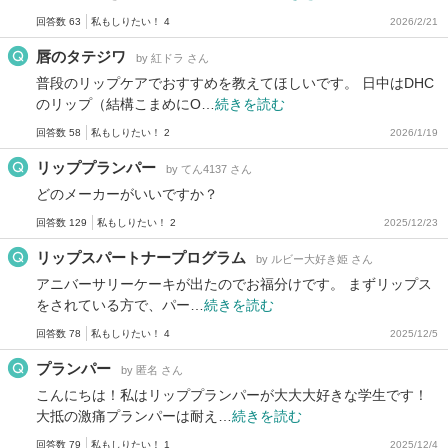
回答数 63
私もしりたい！ 4
2026/2/21
唇のタテジワ
by 紅ドラ さん
普段のリップケアでおすすめを教えてほしいです。 日中はDHC
のリップ（結構こまめにO…
続きを読む
回答数 58
私もしりたい！ 2
2026/1/19
リッププランパー
by てん4137 さん
どのメーカーがいいですか？
回答数 129
私もしりたい！ 2
2025/12/23
リップスパートナープログラム
by ルビー大好き姫 さん
アニバーサリーケーキが出たのでお福分けです。 まずリップス
をされている方で、パー…
続きを読む
回答数 78
私もしりたい！ 4
2025/12/5
プランパー
by 匿名 さん
こんにちは！私はリッププランパーが大大大好きな学生です！
大抵の激痛プランパーは耐え…
続きを読む
回答数 79
私もしりたい！ 1
2025/12/4