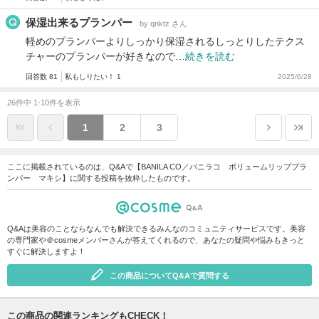
保湿出来るプランパー
by qnktz さん
軽めのプランパーよりしっかり保湿されるしっとりしたテクス
チャーのプランパーが好きなので…
続きを読む
回答数 81
私もしりたい！ 1
2025/6/28
26件中 1-10件を表示
1
2
3
ここに掲載されているのは、Q&Aで【BANILA CO／バニラコ ボリュームリッププラ
ンパー マキシ】に関する投稿を抜粋したものです。
Q&Aは美容のことならなんでも解決できるみんなのコミュニティサービスです。美容
の専門家や＠cosmeメンバーさんが答えてくれるので、あなたの疑問や悩みもきっと
すぐに解決しますよ！
この商品についてQ&Aで質問する
この商品の関連ランキングもCHECK！