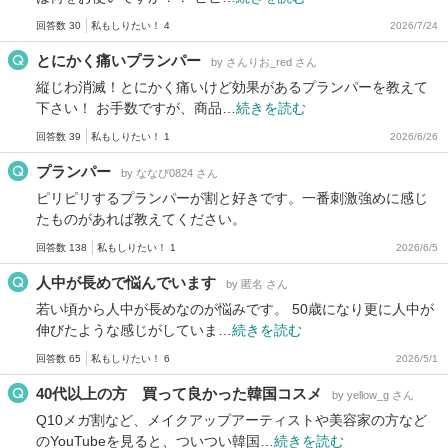
回答数 30
私もしりたい！ 4
2026/7/24
とにかく痛いプランパー
by さんりお_red さん
縦じわ消滅！とにかく痛いけど効果があるプランパーを教えて
下さい！ お手数ですが、商品…
続きを読む
回答数 39
私もしりたい！ 1
2026/6/26
プランパー
by ななぴ0824 さん
ピリピリするプランパーが割と好きです。一番刺激強めに感じ
たものがあれば教えてください。
回答数 138
私もしりたい！ 1
2026/6/5
人中が長めで悩んでいます
by 匿名 さん
若い頃から人中が長めなのが悩みです。 50歳になり更に人中が
伸びたような感じがしていま…
続きを読む
回答数 65
私もしりたい！ 6
2026/5/1
40代以上の方 買って良かった韓国コスメ
by yellow_g さん
Q10メガ割など、メイクアップアーティストや美容家の方など
のYouTubeを見ると、ついつい韓国…
続きを読む