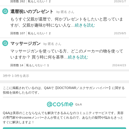
回答数 262
私もしりたい！ 2
2026/1/7
還暦祝いのプレゼント
by 匿名 さん
もうすぐ父親が還暦で、何かプレゼントをしたいと思っていま
すが、父親が趣味が特にない人な…
続きを読む
回答数 107
私もしりたい！ 2
2025/8/5
マッサージガン
by 匿名 さん
マッサージガンを使っている方、どこのメーカーの物を使って
いますか？ 買う時に何を基準…
続きを読む
回答数 14
私もしりたい！ 1
2024/4/23
3件中 1-3件を表示
ここに掲載されているのは、Q&Aで【DOCTORAIR／エクサガン ハイパー】に関する
投稿を抜粋したものです。
Q&Aは美容のことならなんでも解決できるみんなのコミュニティサービスです。美容
の専門家や＠cosmeメンバーさんが答えてくれるので、あなたの疑問や悩みもきっと
すぐに解決しますよ！