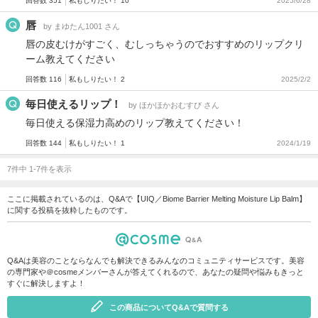
回答数 351
私もしりたい！ 10
2025/6/28
唇
by まゆたん1001 さん
唇の皮むけがすごく、むしっちゃうのでおすすめのリップクリ
ーム教えてください
回答数 116
私もしりたい！ 2
2025/2/2
毎日使えるリップ！
by ほかほかおむすび さん
毎日使える保湿力高めのリップ教えてください！
回答数 144
私もしりたい！ 1
2024/1/19
7件中 1-7件を表示
ここに掲載されているのは、Q&Aで【UIQ／Biome Barrier Melting Moisture Lip Balm】
に関する投稿を抜粋したものです。
Q&Aは美容のことならなんでも解決できるみんなのコミュニティサービスです。美容
の専門家や＠cosmeメンバーさんが答えてくれるので、あなたの疑問や悩みもきっと
すぐに解決しますよ！
この商品についてQ&Aで質問する