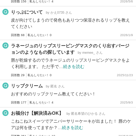
回答数 156
私もしりたい！ 4
2026/5/6
りっぷについて
by かえ0735 さん
皮が向けてしまうので発色もありつつ保湿されるリップを教え
てください
回答数 68
私もしりたい！ 0
2026/1/9
ラネージュのリップスリーピングマスクのくり出すバージ
ョンのようなもの探しています
by memee_ さん
唇が乾燥するのでラネージュのリップスリーピングマスクをよ
く利用します。 ただ手で…
続きを読む
回答数 29
私もしりたい！ 0
2025/11/23
リップクリーム
by 匿名 さん
おすすめのリップクリーム教えてください！
回答数 177
私もしりたい！ 4
2025/9/3
お福分け【解決済みOK】
by 匿名希望のひかる さん
こねこねスイーツでアニバーサリーケーキが出ました！ 唇のケ
アは何を使ってますか？…
続きを読む