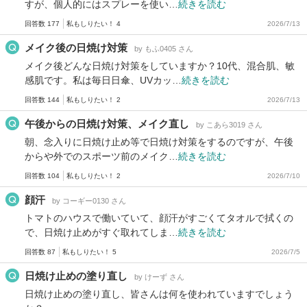
すが、個人的にはスプレーを使い…
続きを読む
回答数 177
私もしりたい！ 4
2026/7/13
メイク後の日焼け対策
by もふ0405 さん
メイク後どんな日焼け対策をしていますか？10代、混合肌、敏
感肌です。私は毎日日傘、UVカッ…
続きを読む
回答数 144
私もしりたい！ 2
2026/7/13
午後からの日焼け対策、メイク直し
by こあら3019 さん
朝、念入りに日焼け止め等で日焼け対策をするのですが、午後
からや外でのスポーツ前のメイク…
続きを読む
回答数 104
私もしりたい！ 2
2026/7/10
顔汗
by コーギー0130 さん
トマトのハウスで働いていて、顔汗がすごくてタオルで拭くの
で、日焼け止めがすぐ取れてしま…
続きを読む
回答数 87
私もしりたい！ 5
2026/7/5
日焼け止めの塗り直し
by けーず さん
日焼け止めの塗り直し、皆さんは何を使われていますでしょう