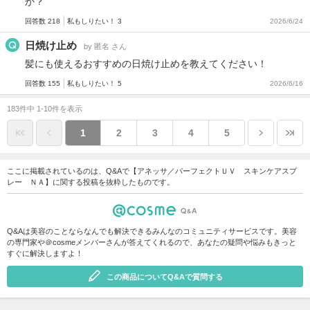
か？
回答数 218
私もしりたい！ 3
2026/6/24
日焼け止め
by 匿名 さん
髪にも使えるおすすめの日焼け止めを教えてください！
回答数 155
私もしりたい！ 5
2026/6/16
183件中 1-10件を表示
1
2
3
4
5
ここに掲載されているのは、Q&Aで【アネッサ／パーフェクトＵＶ スキンケアスプ
レー ＮＡ】に関する投稿を抜粋したものです。
Q&Aは美容のことならなんでも解決できるみんなのコミュニティサービスです。美容
の専門家や＠cosmeメンバーさんが答えてくれるので、あなたの疑問や悩みもきっと
すぐに解決しますよ！
この商品についてQ&Aで質問する