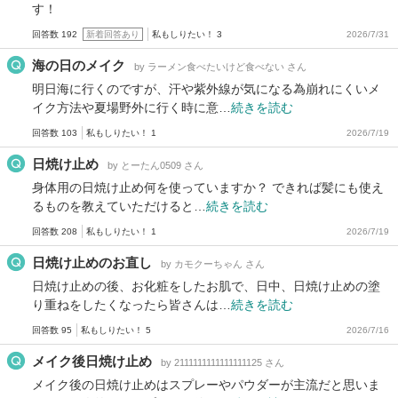
す！
回答数 192
新着回答あり
私もしりたい！ 3
2026/7/31
海の日のメイク
by ラーメン食べたいけど食べない さん
明日海に行くのですが、汗や紫外線が気になる為崩れにくいメ
イク方法や夏場野外に行く時に意…
続きを読む
回答数 103
私もしりたい！ 1
2026/7/19
日焼け止め
by とーたん0509 さん
身体用の日焼け止め何を使っていますか？ できれば髪にも使え
るものを教えていただけると…
続きを読む
回答数 208
私もしりたい！ 1
2026/7/19
日焼け止めのお直し
by カモクーちゃん さん
日焼け止めの後、お化粧をしたお肌で、日中、日焼け止めの塗
り重ねをしたくなったら皆さんは…
続きを読む
回答数 95
私もしりたい！ 5
2026/7/16
メイク後日焼け止め
by 2111111111111111125 さん
メイク後の日焼け止めはスプレーやパウダーが主流だと思いま