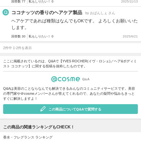
回答数 77
私もしりたい！ 0
2025/11/13
ココナッツの香りのヘアケア製品
by おぱんしぇ さん
ヘアケアであれば種類はなんでもOKです。 よろしくお願いいた
します。
回答数 30
私もしりたい！ 0
2025/6/21
2件中 1-2件を表示
ここに掲載されているのは、Q&Aで【YVES ROCHER(イヴ・ロシェ)／ヘア&ボディミ
スト ココナッツ】に関する投稿を抜粋したものです。
Q&Aは美容のことならなんでも解決できるみんなのコミュニティサービスです。美容
の専門家や＠cosmeメンバーさんが答えてくれるので、あなたの疑問や悩みもきっと
すぐに解決しますよ！
この商品についてQ&Aで質問する
この商品の関連ランキングもCHECK！
香水・フレグランス ランキング