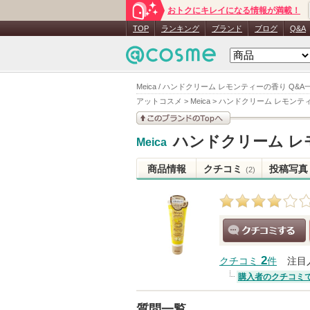
おトクにキレイになる情報が満載！
TOP
ランキング
ブランド
ブログ
Q&A
Meica / ハンドクリーム レモンティーの香り Q&A
アットコスメ
>
Meica
>
ハンドクリーム レモンテ
このブランドの情報を
ハンドクリーム レ
Meica
見る
商品情報
クチコミ
投稿写真
(2)
クチコミする
2
クチコミ
件
注目
購入者のクチコミ
質問一覧