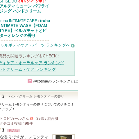
SHISEIDO
/
SHISEIDOから
アルティミューン パワライ
のお知らせがあ
ジング ハンドクリーム
ります
iroha
iroha INTIMATE CARE
/
INTIMATE WASH【FOAM
TYPE】ベルガモットとビ
ターオレンジの香り
ャルボディケア・パーツ ランキングへ
商品の関連ランキングもCHECK！
ディケア・オーラルケア ランキング
ンドクリーム・ケア ランキング
?
@cosmeのランキングとは
コミ
ハンドクリーム レモンティーの香り
クリーム レモンティーの香り
についてのクチコミ
クアップ！
トロピカール
さん
39歳 / 混合肌
クチコミ投稿
498
件
500
3
購入品
人
な香りですが、レモンティ
以