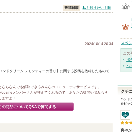
投稿日順
私も知りたい！順
スペシ
2024/10/14 20:34
この
ボ
ハ
 / ハンドクリーム レモンティーの香り】に関する投稿を抜粋したもので
ことならなんでも解決できるみんなのコミュニティサービスです。
クチ
@cosmeメンバーさんが答えてくれるので、あなたの疑問や悩みもき
しますよ！
ハンド
をピッ
この商品についてQ&Aで質問する
爽やか