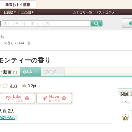
新着おトク情報
お買物
その他
カテゴリ一覧
ベストコスメ
一覧
ィーの香り
>
Q&A一覧
モンティーの香り
・動画
Q&A
ブログ
(1)
(1)
(0)
4.0
0.2pt
関連
Like
Have
2
3
気になる
もってる
スペシ
2
人数
人
で絞り込む