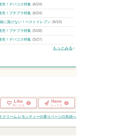
発売！デパコス特集
(6/24)
発売！プチプラ特集
(6/24)
線に負けない！ベストイレブン
(6/10)
発売！プチプラ特集
(5/28)
発売！デパコス特集
(5/27)
もっとみる
Like
Have
2
3
気になる
もってる
ドクリーム レモンティーの香り
ページの先頭へ