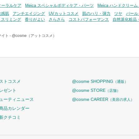
・オーラルケア
Meica スペシャルボディケア・パーツ
Meica ハンドクリー
敏感肌
アンチエイジング
UVカットコスメ
肌のハリ・弾力
ツヤ
パール
・スリミング
香りがよい
さらさら
コストパフォーマンス
自然派化粧品
イト -
@cosme（アットコスメ）
ストコスメ
@cosme SHOPPING
（通販）
レゼント
@cosme STORE
（店舗）
ューティニュース
@cosme CAREER
（美容の求人）
商品カレンダー
新クチコミ