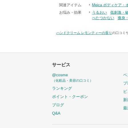
関連アイテム
Meica ボディケア
お悩み・効果
うるおい
低刺激・
べたつかない
痩身
ハンドクリーム レモンティーの香り
の口コミサ
サービス
@cosme
ベ
（化粧品・美容の口コミ）
プ
ランキング
ビ
ポイント・クーポン
新
ブログ
最
Q&A