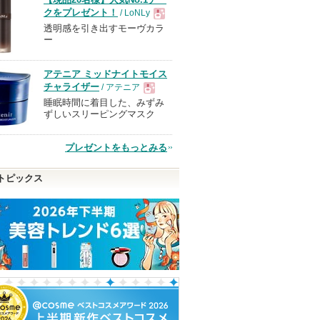
ま
クをプレゼント！
/ LoNLy
す
透明感を引き出すモーヴカラ
現
ー
品
アテニア ミッドナイトモイス
チャライザー
/ アテニア
睡眠時間に着目した、みずみ
現
ずしいスリーピングマスク
品
プレゼントをもっとみる
トピックス