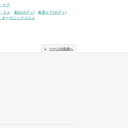
ム・ケア
・ラメ
美白(ボディ)
角質ケア(ボディ)
・オーガニックコスメ
ページの先頭へ