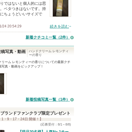
りではないと個人的には思
上
。ベタつきはないです。持
の
にちょうどいいサイズで
メ
1/24 20:54:29
続きを読む
ン
バ
新着クチコミ一覧
（2件）
ー
に
ハンドクリーム レモンティ
投稿写真・動画
ーの香り
お
クリーム レモンティーの香り
についての最新クチ
気
稿写真・動画をピックアップ！
に
入
り
登
録
新着投稿写真一覧（1件）
さ
れ
ブランドファンクラブ限定プレゼント
 1・9・17・24日 開催！】
て
(応募受付：8/1～8/8)
い
【現品20名様】人気No.1チー