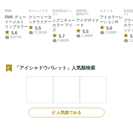
RMK
キャンメイク
SUQQU(スッ
SNIDEL
ルナソル
SUQ
ク)
BEAUTY
ク)
RMK デュー
クリーミータ
アイカラーレ
シグニチャー
アイデザイナ
ブラ
イーメルト
ッチライナー
ーションN
カラー アイ
ー n
カラ
リップカラー
5.5
5.6
ズ
ッシ
5.5
5.6
27,591件
2,038件
5.7
5
1,366件
6,977件
5,862件
3,
「アイシャドウパレット」人気順検索
人気順でみる