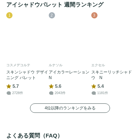
アイシャドウパレット 週間ランキング
1
2
3
コスメデコルテ
ルナソル
エクセル
スキンシャドウ デザイ
アイカラーレーション
スキニーリッチシャド
ニング パレット
N
ウ N
5.7
5.6
5.4
2728件
2043件
1181件
4位以降のランキングをみる
よくある質問（FAQ）