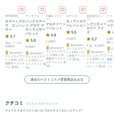
SHISEIDO
ディオール
Fujiko（フジ
ルナソル
SUQQU(スッ
ケイ
コ）
ク)
カラー＋グロ
バックステー
モノアイカラ
バウ
マルチイージ
シグニチャー
ウ エンハン
ジ グロウ マ
ーレーション
ーク
ーパレット
カラー アイ
サー
キシマイザー
5.5
4
ズ
パレット
4.8
5.7
5.7
3,520円
1,6
5.8
2,195円
調べ)
7g(レフィル)・
@cosmeベ
6.2g・8,250円
5,500円
6,930円
@cosmeベ
ストコスメアワ
@
ストコスメアワ
@cosmeベ
ード2025 ベス
スト
@cosmeベ
@cosmeベ
ード2026 上半
ストコスメアワ
ト単色アイシャ
ード2
ストコスメアワ
ストコスメアワ
期新作ベストマ
ード2025 ベス
ドウ 第1位
期新
ード2026 上半
ード2025 ベス
ルチパレット 第
トアイシャドウ
イシ
期新作ベストチ
トハイライト 第
1位
パレット 第1位
ット 
ーク 第3位
1位
過去のベストコスメ受賞商品をみる
クチコミ
フェイス スタイリスト n
フェイス スタイリスト nについてのクチコミをピックアップ！