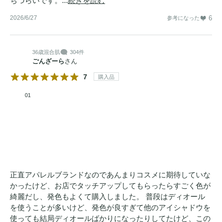
ちづらいです。...
続きを読む
2026/6/27
6
参考になった
36歳
混合肌
304件
ごんざーら
さん
7
購入品
01
正直アパレルブランドなのであんまりコスメに期待していな
かったけど、お店でタッチアップしてもらったらすごく色が
綺麗だし、発色もよくて購入しました。 普段はディオール
を使うことが多いけど、発色が良すぎて他のアイシャドウを
使っても結局ディオールばかりになったりしてたけど、この