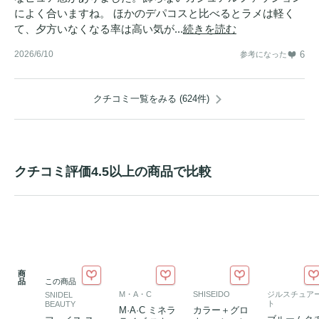
によく合いますね。 ほかのデパコスと比べるとラメは軽く
て、夕方いなくなる率は高い気が...
続きを読む
2026/6/10
6
参考になった
クチコミ一覧をみる (624件)
クチコミ評価4.5以上の商品で比較
商
品
この商品
M・A・C
SHISEIDO
ジルスチュア
SNIDEL
ト
BEAUTY
M·A·C ミネラ
カラー＋グロ