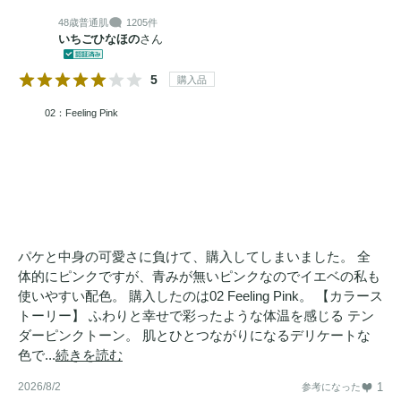
48歳
普通肌
1205件
いちごひなほの
さん
5
購入品
02：Feeling Pink
パケと中身の可愛さに負けて、購入してしまいました。 全
体的にピンクですが、青みが無いピンクなのでイエベの私も
使いやすい配色。 購入したのは02 Feeling Pink。 【カラース
トーリー】 ふわりと幸せで彩ったような体温を感じる テン
ダーピンクトーン。 肌とひとつながりになるデリケートな
色で...
続きを読む
2026/8/2
1
参考になった