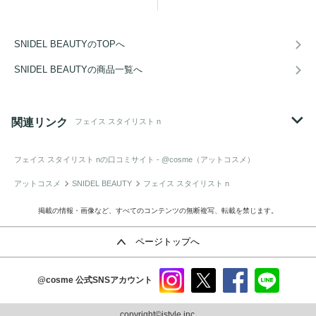
SNIDEL BEAUTYのTOPへ
SNIDEL BEAUTYの商品一覧へ
関連リンク
フェイス スタイリスト n
フェイス スタイリスト n
の口コミサイト - @cosme（アットコスメ）
アットコスメ
SNIDEL BEAUTY
フェイス スタイリスト n
掲載の情報・画像など、すべてのコンテンツの無断複写、転載を禁じます。
ページトップへ
@cosme
公式SNSアカウント
instag
x
faceb
line
ram
ook
copyright©istyle,inc.