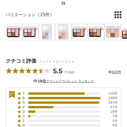
01
バリエーション
（15件）
クチコミ評価
フェイス スタイリスト n
5.5
624件
73.6pt
19位
アイシャドウパレット ランキング
7
150件
6
190件
5
187件
4
67件
3
19件
2
7件
1
1件
0
0件