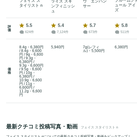
ブルームク
フェイス ス
ライズ スキ
ウ エンハン
ュール アイ
タイリスト n
ンフィニッシ
サー
ズ
ュ
5.5
5.4
5.7
5.8
評
価
624件
7,124件
673件
511件
8.4g・6,380円
5,940円
7g(レフィ
6,380円
/ 8.4g・6,600
ル)・5,500円
円 / 9g・6,600
円 / 9.3g・
6,380円 /
9.3g・6,600円
/ 9.5g・6,600
価
格
円 / 10g・
6,380円 /
10.9g・6,600
円 / 11g・
6,600円 /
11.2g・6,600
円
最新クチコミ投稿写真・動画
フェイス スタイリスト n
フェイス スタイリスト nについての最新クチコミ投稿写真・動画をピックアップ！