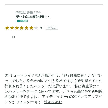
45歳
混合肌
121件
柴やま@1st夏2nd春
さん
6
購入品
04
04 ミュートメイク×透け感が叶う、流行最先端みたいなパレ
ットでした。発色が弱いという発想ではなく透明感メイクの
計算され尽くしたパレットだと思います。 私は資生堂のエ
ンハンサーをチークに使ってます。どちらも高発色で透明感
の演出が神ですよね。 アイデザイナーnの02ドレスアップピ
ンクがウィンター向け...
続きを読む