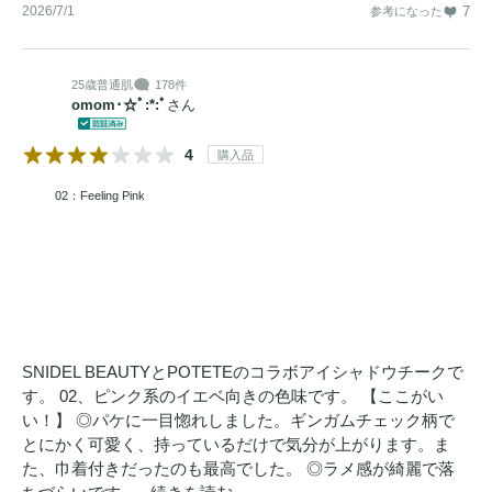
2026/7/1
7
参考になった
25歳
普通肌
178件
omom･☆ﾟ:*:ﾟ
さん
4
購入品
02：Feeling Pink
SNIDEL BEAUTYとPOTETEのコラボアイシャドウチークで
す。 02、ピンク系のイエベ向きの色味です。 【ここがい
い！】 ◎パケに一目惚れしました。ギンガムチェック柄で
とにかく可愛く、持っているだけで気分が上がります。ま
た、巾着付きだったのも最高でした。 ◎ラメ感が綺麗で落