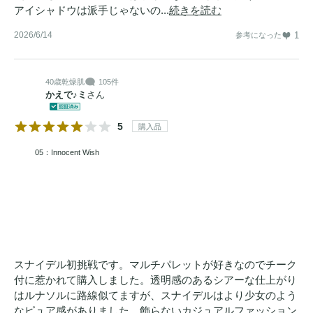
アイシャドウは派手じゃないの...
続きを読む
2026/6/14
1
参考になった
40歳
乾燥肌
105件
かえで♪ミ
さん
5
購入品
05：Innocent Wish
スナイデル初挑戦です。マルチパレットが好きなのでチーク
付に惹かれて購入しました。透明感のあるシアーな仕上がり
はルナソルに路線似てますが、スナイデルはより少女のよう
なピュア感がありました。飾らないカジュアルファッション