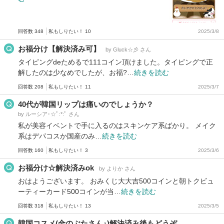
回答数 348
私もしりたい！ 10
2025/3/8
お福分け【解決済み可】
by Gluck☆彡 さん
タイピングdeためるで111コイン頂けました。タイピングで正
解したのは少なめでしたが、お福?…
続きを読む
回答数 208
私もしりたい！ 11
2025/3/7
40代が韓国リップは痛いのでしょうか？
by ルーシア･☆ﾟ:*:ﾟ さん
私が美容イベントで手に入るのはスキンケア系ばかり。 メイク
系はデパコスか国産のみ…
続きを読む
回答数 160
私もしりたい！ 3
2025/3/6
お福分け☆解決済みok
by よりか さん
おはようございます。 おみくじ大大吉500コインと朝トクビュ
ーティーカード500コインが当…
続きを読む
回答数 318
私もしりたい！ 13
2025/3/5
韓国コスメ(金のぶたさん♪)解決済み後もどうぞ