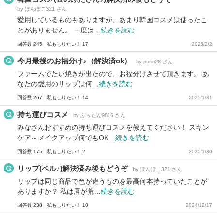
by ぽんぽこ321 さん
愛用しているものもありますが、あまり韓国コスメは使ったこ
とがありません。 一度は…
続きを読む
回答数 245
私もしりたい！ 17
2025/2/2
今月最後のお福分け♪（解決済ok）
by purin28 さん
ファームでたい焼きが出たので、お福分けさせて頂きます。 あ
なたの愛用のリップは何…
続きを読む
回答数 267
私もしりたい！ 14
2025/1/31
持ち運びコスメ
by ふぅたん9816 さん
みなさんおすすめの持ち運びコスメを教えてください！ スキン
ケア～メイクアップ何でもOK…
続きを読む
回答数 175
私もしりたい！ 2
2025/1/30
リップ(ベル♪)解決済み後もどうぞ
by ぽんぽこ321 さん
リップは同じ商品で色が違うものを最高何本持っていたことが
ありますか？ 私は唇が荒…
続きを読む
回答数 238
私もしりたい！ 10
2024/12/17