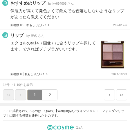
おすすめのリップ
by ky664008 さん
保湿力が高くて発色よくて飲んでも色落ちしないようなリップ
があったら教えてください
回答数 90
私もしりたい！ 1
2024/12/6
リップ
by 匿名 さん
エクセルのsr14（画像）に合うリップを探して
ます。できればプチプラがいいです。
回答数 9
私もしりたい！ 0
2024/10/23
14件中 1-10件を表示
1
2
ここに掲載されているのは、Q&Aで【Wonjungyo／ウォンジョンヨ フォンダンリッ
プ】に関する投稿を抜粋したものです。